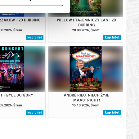
RZAKÓW - 2D DUBBING
WILLOW I TAJEMNICZY LAS - 2D
DUBBING
08.2026, Śrem
20.08.2026, Śrem
kup bilet
kup bilet
T - BYLE DO GÓRY
ANDRÉ RIEU. NIECH ŻYJE
MAASTRICHT!
09.2026, Śrem
15.10.2026, Śrem
kup bilet
kup bilet