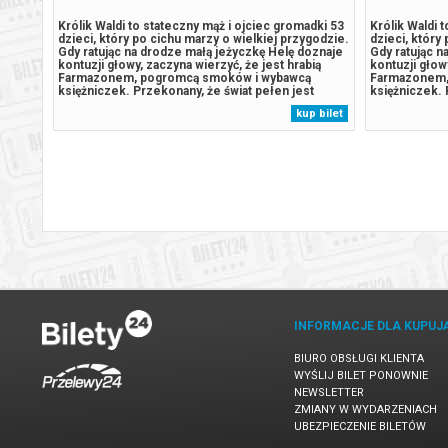
po
Królik Waldi to stateczny mąż i ojciec gromadki 53
Królik Waldi 
Okazuje
dzieci, który po cichu marzy o wielkiej przygodzie.
dzieci, który
 Przy
Gdy ratując na drodze małą jeżyczkę Helę doznaje
Gdy ratując n
oo,
kontuzji głowy, zaczyna wierzyć, że jest hrabią
kontuzji głow
ce
Farmazonem, pogromcą smoków i wybawcą
Farmazonem,
że jej
księżniczek. Przekonany, że świat pełen jest
księżniczek. 
dzi się
czekających go wyzwań, porzuca rodzinne strony,
czekających 
 bilet
kup bilet
wiele
by walczyć ze złem i nieść pomoc słabszym. U
by walczyć z
jego boku zaś kroczy Hela,...
jego boku zaś
INFORMACJE DLA KUPUJ
BIURO OBSŁUGI KLIENTA
WYŚLIJ BILET PONOWNIE
NEWSLETTER
ZMIANY W WYDARZENIACH
UBEZPIECZENIE BILETÓW