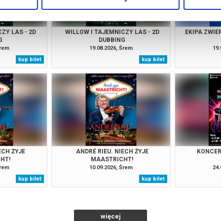
ZY LAS - 2D
WILLOW I TAJEMNICZY LAS - 2D
EKIPA ZWIE
G
DUBBING
Śrem
19.08.2026, Śrem
19.
kup bilet
kup bilet
ECH ŻYJE
ANDRÉ RIEU. NIECH ŻYJE
KONCER
HT!
MAASTRICHT!
Śrem
10.09.2026, Śrem
24.
kup bilet
kup bilet
więcej