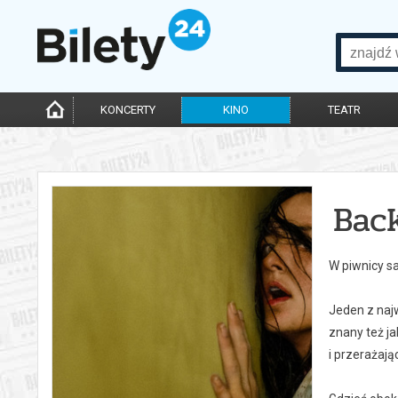
KONCERTY
KINO
TEATR
Bac
W piwnicy s
Jeden z naj
znany też ja
i przerażają