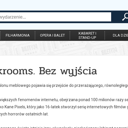
KABARET I
FILHARMONIA
OPERA I BALET
DLA DZIE
STAND-UP
krooms. Bez wyjścia
alonu meblowego pojawia się przejście do przerażającego, równoległeg
większych fenomenów internetu, obejrzana ponad 100 milionów razy ser
ko Kane Pixels, który jako 16-latek stworzył serię internetowych filmów
cych horrorów ostatnich lat.