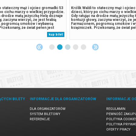
to stateczny mąż i ojciec gromadki 53
Królik Waldi to stateczny mąż i ojcie
 po cichu marzy o wielkiej przygodzie.
dzieci, który po cichu marzy o wielki
a drodze małą jeżyczkę Helę doznaje
Gdy ratując na drodze małą jeżyczkę 
y, zaczyna wierzyć, że jest hrabią
kontuzji głowy, zaczyna wierzyć, że je
 pogromcą smoków i wybawcą
Farmazonem, pogromcą smoków i w
Przekonany, że świat pełen jest
księżniczek. Przekonany, że świat pe
go wyzwań, porzuca rodzinne strony,
czekających go wyzwań, porzuca rodz
kup bilet
e złem i nieść pomoc słabszym. U
by walczyć ze złem i nieść pomoc sł
 kroczy Hela,...
jego boku zaś kroczy Hela,...
ĄCYCH BILETY
INFORMACJE DLA ORGANIZATORÓW
INFORMACJE O
DLA ORGANIZATORÓW
REGULAMIN
SYSTEM BILETOWY
PEWNOŚĆ ZAKUP
REFERENCJE
POLITYKA COOKIE
POLITYKA PRYWA
OFERTY PRACY