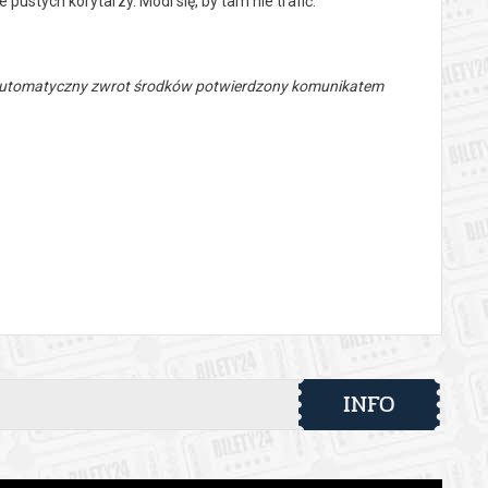
pustych korytarzy. Módl się, by tam nie trafić.
 automatyczny zwrot środków potwierdzony komunikatem
INFO