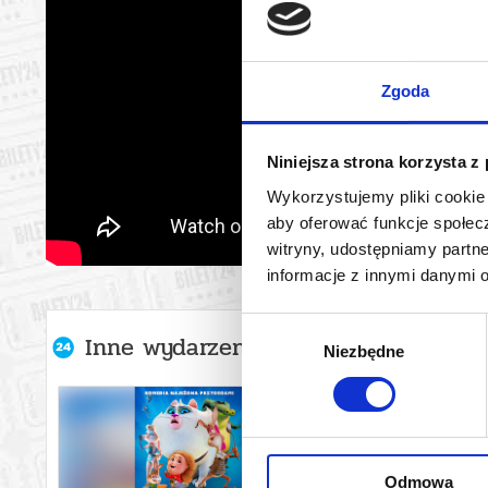
Zgoda
Niniejsza strona korzysta z
Wykorzystujemy pliki cookie 
aby oferować funkcje społecz
witryny, udostępniamy part
informacje z innymi danymi 
Wybór
Inne wydarzenia organizatora
Niezbędne
zgody
Odmowa