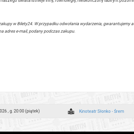
naszego świata istnieje inny, równoległy, nieskończony labirynt pozornie 
zakupy w Bilety24. W przypadku odwołania wydarzenia, gwarantujemy
a adres e-mail, podany podczas zakupu.
026 , g. 20:00
(piątek)
Kinoteatr Słonko - Śrem