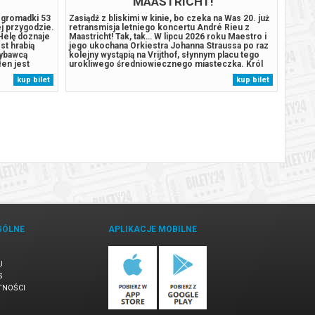
MAASTRICHT!
c gromadki 53
Zasiądź z bliskimi w kinie, bo czeka na Was 20. już
Zasiąd
ej przygodzie.
retransmisja letniego koncertu André Rieu z
retran
Helę doznaje
Maastricht! Tak, tak… W lipcu 2026 roku Maestro i
Maastr
st hrabią
jego ukochana Orkiestra Johanna Straussa po raz
jego u
ybawcą
kolejny wystąpią na Vrijthof, słynnym placu tego
kolejn
łen jest
urokliwego średniowiecznego miasteczka. Król
urokli
inne strony,
Walca i jego goście zagrają po raz 20. dla
Walca 
kup bilet
kup bilet
abszym. U
ściągających tu co roku z całego świata
ściąga
kilkudziesięciu tysięcy miłośników...
kilkud
GÓLNE
APLIKACJE MOBILNE
U
S
TNOŚCI