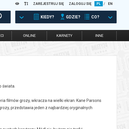
ZAREJESTRUJ SIĘ
ZALOGUJ SIĘ
PL
/
EN
KIEDY?
GDZIE?
CO?
CI
ONLINE
KARNETY
INNE
o świata.
ia filmów grozy, wkracza na wielki ekran. Kane Parsons
 grozy, przedstawia jeden z najbardziej oryginalnych