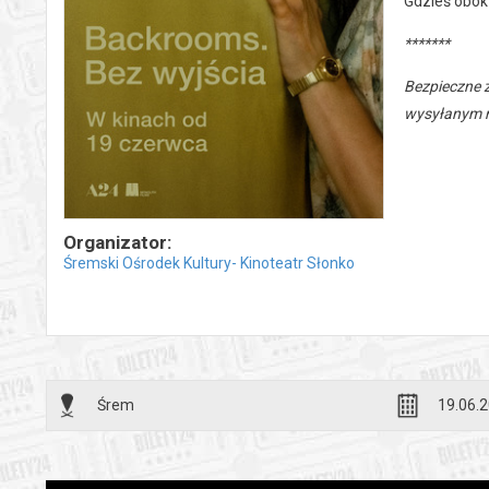
Gdzieś obok 
*******
Bezpieczne 
wysyłanym n
Organizator:
Śremski Ośrodek Kultury- Kinoteatr Słonko
Śrem
19.06.2