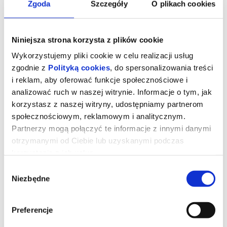
Zgoda
Szczegóły
O plikach cookies
Niniejsza strona korzysta z plików cookie
Wykorzystujemy pliki cookie w celu realizacji usług
zgodnie z
Polityką cookies
, do spersonalizowania treści
i reklam, aby oferować funkcje społecznościowe i
analizować ruch w naszej witrynie. Informacje o tym, jak
korzystasz z naszej witryny, udostępniamy partnerom
społecznościowym, reklamowym i analitycznym.
Partnerzy mogą połączyć te informacje z innymi danymi
otrzymanymi od Ciebie lub uzyskanymi podczas
korzystania z ich usług.
Backrooms. Bez wyjścia
Wybór
Niezbędne
zgody
W piwnicy salonu meblowego pojawia się przejście do
przerażającego, równoległego świata.
Preferencje
Jeden z największych fenomenów internetu, obejrzana ponad
100 milionów razy seria filmów grozy, wkracza na wielki ekran.