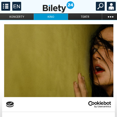
...
KONCERTY
KINO
TEATR
KABARET I
FILHARMONIA
OPERA I BALET
STAND-UP
DLA DZIECI
ONLINE
KARNETY