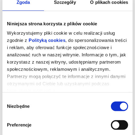
Zgoda
Szczegóły
O plikach cookies
Niniejsza strona korzysta z plików cookie
Wykorzystujemy pliki cookie w celu realizacji usług
zgodnie z
Polityką cookies
, do spersonalizowania treści
i reklam, aby oferować funkcje społecznościowe i
analizować ruch w naszej witrynie. Informacje o tym, jak
korzystasz z naszej witryny, udostępniamy partnerom
społecznościowym, reklamowym i analitycznym.
Partnerzy mogą połączyć te informacje z innymi danymi
otrzymanymi od Ciebie lub uzyskanymi podczas
korzystania z ich usług.
Backrooms. Bez wyjścia
Wybór
Niezbędne
zgody
W piwnicy salonu meblowego pojawia się przejście do
przerażającego, równoległego świata.
Preferencje
Jeden z największych fenomenów internetu, obejrzana ponad
100 milionów razy seria filmów grozy, wkracza na wielki ekran.