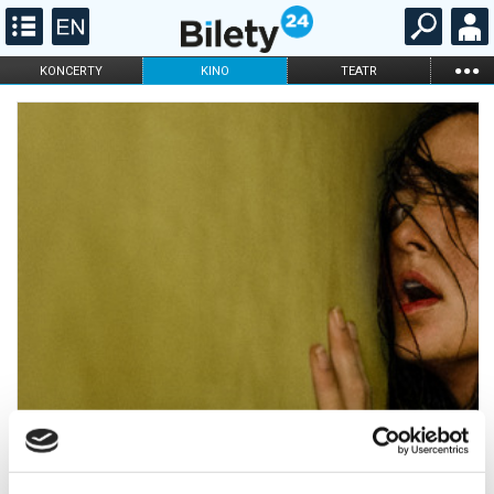
...
KONCERTY
KINO
TEATR
KABARET I
FILHARMONIA
OPERA I BALET
STAND-UP
DLA DZIECI
ONLINE
KARNETY