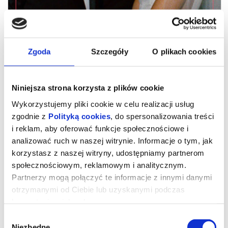
Zgoda
Szczegóły
O plikach cookies
Niniejsza strona korzysta z plików cookie
Wykorzystujemy pliki cookie w celu realizacji usług
zgodnie z
Polityką cookies
, do spersonalizowania treści
i reklam, aby oferować funkcje społecznościowe i
analizować ruch w naszej witrynie. Informacje o tym, jak
DRAMA
korzystasz z naszej witryny, udostępniamy partnerom
społecznościowym, reklamowym i analitycznym.
Partnerzy mogą połączyć te informacje z innymi danymi
Pozornie idealna para przechodzi kryzys, gdy na kilka dni przed
otrzymanymi od Ciebie lub uzyskanymi podczas
ślubem na jaw wychodzą skrywane tajemnice.
korzystania z ich usług.
ROBERT PATTINSON i ZENDAYA jako narzeczeni, którzy tuż przed
ślubem odkrywają szokującą prawdę o sobie. Czy wciąż będą na
Wybór
TAK?
Niezbędne