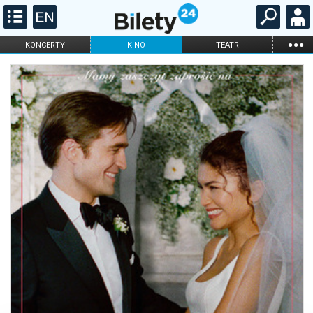
...
KONCERTY
KINO
TEATR
KABARET I
FILHARMONIA
OPERA I BALET
STAND-UP
DLA DZIECI
ONLINE
KARNETY