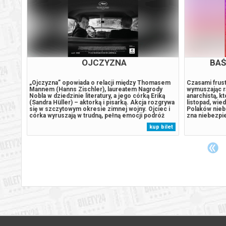
Z Z
KANDYDACI ŚMIERCI
FEST
stania
Trzech chłopaków wraz z tatą jednego z nich od
Rozpisany na 
 na
ponad 15 lat co roku wyjeżdża wspólnie na
psychologicz
czył
wakacje, by nakręcić kolejny horror w niezwykłych
dramatopisar
y w
plenerach i tajemniczych miejscach Polski. Czy
Mayenburg (
ich przyjaźń przetrwa do końca świata? Kilkanaście
W GŁOWIE), t
im
lat temu Maciej zabrał swojego syna i dwóch jego
szczęśliwy zw
ą,
kolegów na wakacje, podczas których wspólnie
szkoły, w któ
 bilet
kup bilet
kę
nakręcili horror. Chciał w ten sposób odciągnąć
emocjonalną b
ch...
chłopców od komputerów....
motywacje sto