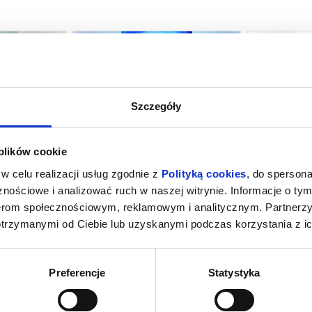
Szczegóły
ACH ŚWIATA |
NIESAMOWITE PRZYGODY
O CZYM 
 plików cookie
 KINA!
SKARPETEK 3. ALE KOSMOS! |
DZIECIAKI, DO KINA!
oznań
09.08.2026, Poznań
09.0
w celu realizacji usług zgodnie z
Polityką cookies
, do spersona
kup bilet
kup bilet
nościowe i analizować ruch w naszej witrynie. Informacje o tym
nerom społecznościowym, reklamowym i analitycznym. Partnerz
otrzymanymi od Ciebie lub uzyskanymi podczas korzystania z ic
Preferencje
Statystyka
NA
GORZKIE ŚWIĘTA