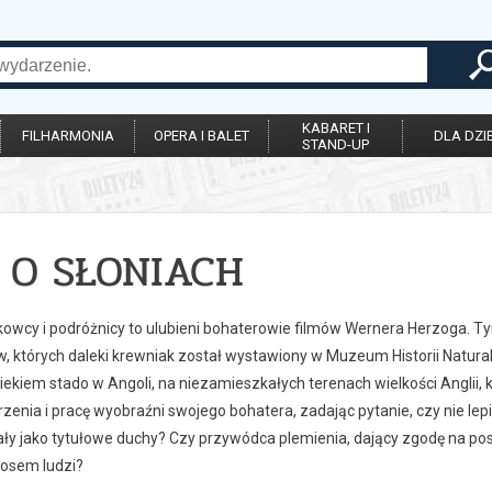
KABARET I
FILHARMONIA
OPERA I BALET
DLA DZIE
STAND-UP
 O SŁONIACH
kowcy i podróżnicy to ulubieni bohaterowie filmów Wernera Herzoga. T
, których daleki krewniak został wystawiony w Muzeum Historii Natural
iekiem stado w Angoli, na niezamieszkałych terenach wielkości Anglii
zenia i pracę wyobraźni swojego bohatera, zadając pytanie, czy nie lepi
ły jako tytułowe duchy? Czy przywódca plemienia, dający zgodę na posz
losem ludzi?