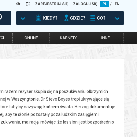
ZAREJESTRUJ SIĘ
ZALOGUJ SIĘ
PL
/
EN
KIEDY?
GDZIE?
CO?
CI
ONLINE
KARNETY
INNE
ym razem reżyser skupia się na poszukiwaniu olbrzymich
nej w Waszyngtonie. Dr Steve Boyes tropi ukrywające się
, które tubylcy nazywają końcem świata. Herzog dokumentuje
ej, aby te słonie pozostały poza ludzkim zasięgiem i
ukiwania, ma rację, mówiąc, że los słoni jest bezpośrednio