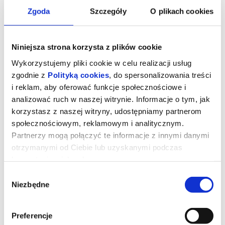
Zgoda
Szczegóły
O plikach cookies
Niniejsza strona korzysta z plików cookie
Wykorzystujemy pliki cookie w celu realizacji usług
zgodnie z
Polityką cookies
, do spersonalizowania treści
i reklam, aby oferować funkcje społecznościowe i
analizować ruch w naszej witrynie. Informacje o tym, jak
korzystasz z naszej witryny, udostępniamy partnerom
społecznościowym, reklamowym i analitycznym.
Partnerzy mogą połączyć te informacje z innymi danymi
MICHAEL
otrzymanymi od Ciebie lub uzyskanymi podczas
korzystania z ich usług.
Wybór
Młody Michael Jackson (Juliano Krue Valdi) jako ósme z
Niezbędne
dziesięciorga dzieci od najmłodszych lat jest przygotowywany do
zgody
kariery muzycznej pod okiem surowego ojca (Colman Domingo). Z
rodzinnym zespołem Jackson Five odnosi pierwsze sukcesy, a już
w wieku 13 lat rozpoczyna karierę solową. Również w dorosłości
życiem Michaela (Jaafar Jackson) rządzi muzyka.
Preferencje