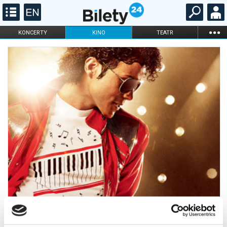
...
KONCERTY
KINO
TEATR
KABARET I
FILHARMONIA
OPERA I BALET
STAND-UP
DLA DZIECI
ONLINE
KARNETY