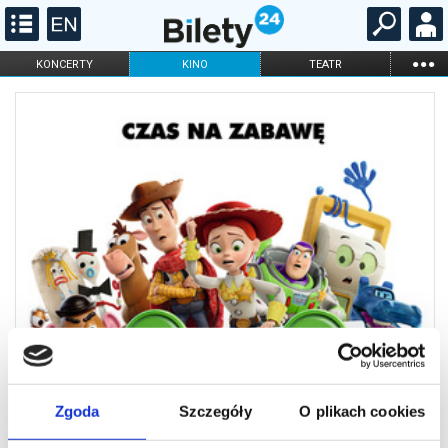
...
KONCERTY
KINO
TEATR
KABARET I
FILHARMONIA
OPERA I BALET
STAND-UP
DLA DZIECI
ONLINE
KARNETY
Zgoda
Szczegóły
O plikach cookies