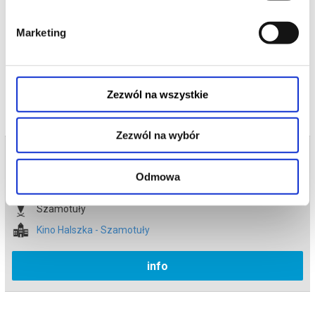
*******
Marketing
Bezpieczne zakupy w Bilety24. W przypadku odwołania
wydarzenia, gwarantujemy automatyczny zwrot środków
potwierdzony komunikatem wysyłanym na adres e-mail, podany
podczas zakupu.
Zezwól na wszystkie
Zezwól na wybór
Bilety na termin:
26.06.2026 , g. 16:00 (piątek)
Odmowa
26.06.2026 , g. 16:00
Szamotuły
Kino Halszka - Szamotuły
info