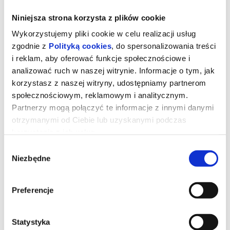
Niniejsza strona korzysta z plików cookie
Wykorzystujemy pliki cookie w celu realizacji usług
zgodnie z
Polityką cookies
, do spersonalizowania treści
i reklam, aby oferować funkcje społecznościowe i
analizować ruch w naszej witrynie. Informacje o tym, jak
korzystasz z naszej witryny, udostępniamy partnerom
społecznościowym, reklamowym i analitycznym.
Partnerzy mogą połączyć te informacje z innymi danymi
otrzymanymi od Ciebie lub uzyskanymi podczas
korzystania z ich usług.
Wybór
TOY STORY 5
Niezbędne
zgody
Rodzice kupują Bonnie tablet Lilypad – gadżet, który mają już
Preferencje
wszystkie dzieci. Urządzenie zagarnia całą uwagę dziewczynki.
Chcąc udowodnić, że jest lepsze od zabawek, kontaktuje swoją
właścicielkę z koleżankami z baletu. Kowbojka Jessie ma
wątpliwości, czy ta znajomość przerodzi się w prawdziwą
Statystyka
przyjaźń. Wraz z Mustangiem ukrywa się w walizce Bonnie i rusza
z nią na nocowankę.