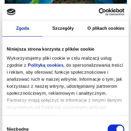
Zgoda
Szczegóły
O plikach cookies
Niniejsza strona korzysta z plików cookie
Wykorzystujemy pliki cookie w celu realizacji usług
zgodnie z
Polityką cookies
, do spersonalizowania treści
i reklam, aby oferować funkcje społecznościowe i
analizować ruch w naszej witrynie. Informacje o tym, jak
DMUCHAWCE
korzystasz z naszej witryny, udostępniamy partnerom
społecznościowym, reklamowym i analitycznym.
Partnerzy mogą połączyć te informacje z innymi danymi
NIEZWYKŁA WIZJA NATURY OD PRODUCENTÓW
otrzymanymi od Ciebie lub uzyskanymi podczas
MIKROKOSMOSU.
korzystania z ich usług.
Dendelion, Baraban, Léonto i Taraxa to niezwykła rodzina
wrażliwych, delikatnych i malutkich – a zarazem pełnych odwagi –
Wybór
dmuchawców, które zostają oddzielone od rośliny matki, gdy
Ziemię dotyka katastrofa. Szczęśliwie uratowane z nuklearnej
Niezbędne
zgody