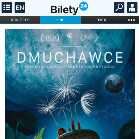
...
KONCERTY
KINO
TEATR
KABARET I
FILHARMONIA
OPERA I BALET
STAND-UP
DLA DZIECI
ONLINE
KARNETY