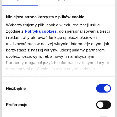
Niniejsza strona korzysta z plików cookie
Wykorzystujemy pliki cookie w celu realizacji usług
zgodnie z
Polityką cookies
, do spersonalizowania treści
i reklam, aby oferować funkcje społecznościowe i
analizować ruch w naszej witrynie. Informacje o tym, jak
korzystasz z naszej witryny, udostępniamy partnerom
społecznościowym, reklamowym i analitycznym.
Partnerzy mogą połączyć te informacje z innymi danymi
otrzymanymi od Ciebie lub uzyskanymi podczas
KUROZAJĄC I ŚWIĄTYNIA
korzystania z ich usług.
ŚWISTAKA
Wybór
Niezbędne
zgody
Gdy wyjątkowy pół kurczak, pół zając odkrywa, że nie jest sam i
ma siostrę, a cały gatunek kurozająców potrzebuje ratunku,
Preferencje
wyrusza w ryzykowną podróż do legendarnej Świątyni Świstaka.
Tylko ukryta tam moc może odmienić ich los. Przed nim
niebezpieczna droga, przeciwnicy gotowi na wszystko i decyzja,