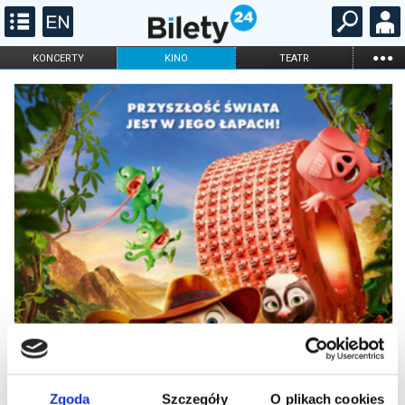
...
KONCERTY
KINO
TEATR
KABARET I
FILHARMONIA
OPERA I BALET
STAND-UP
DLA DZIECI
ONLINE
KARNETY
Zgoda
Szczegóły
O plikach cookies