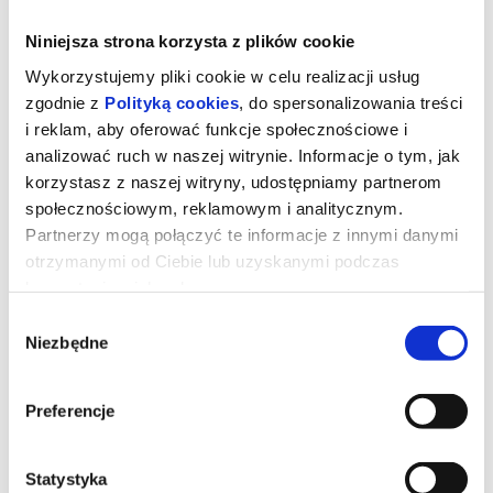
Niniejsza strona korzysta z plików cookie
Wykorzystujemy pliki cookie w celu realizacji usług
zgodnie z
Polityką cookies
, do spersonalizowania treści
i reklam, aby oferować funkcje społecznościowe i
analizować ruch w naszej witrynie. Informacje o tym, jak
korzystasz z naszej witryny, udostępniamy partnerom
społecznościowym, reklamowym i analitycznym.
Partnerzy mogą połączyć te informacje z innymi danymi
otrzymanymi od Ciebie lub uzyskanymi podczas
korzystania z ich usług.
Mortal Kombat II
Wybór
Niezbędne
zgody
Dominacja Shao Khana (Martyn Ford) wreszcie musi zostać
przerwana. Dlatego mnich Liu Kang (Ludi Lin), była elitarną
Preferencje
żołnierka Sonya Blade (Jessica McNamee), jej mentor Jax Briggs
(Mehcad Brooks) oraz upadły były mistrz MMA Cole Young (Lewis
Tan) ponownie łączą siły, by ocalić Ziemię. Tym razem wsparcia
udziela im Johnny Cage (Karl Urban), a cała grupa rzuca się w wir
Statystyka
brutalnych walk, w których stawką jest coś więcej niż tylko własna