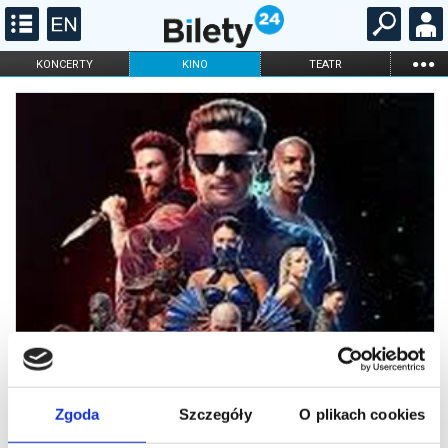
...
KONCERTY
KINO
TEATR
KABARET I
FILHARMONIA
OPERA I BALET
STAND-UP
DLA DZIECI
ONLINE
KARNETY
Zgoda
Szczegóły
O plikach cookies