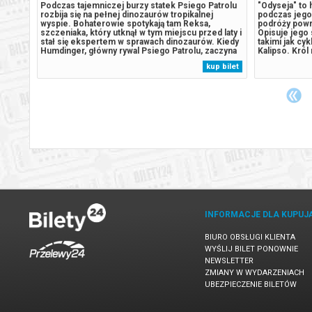
Podczas tajemniczej burzy statek Psiego Patrolu
"Odyseja" to h
la
rozbija się na pełnej dinozaurów tropikalnej
podczas jego
er
wyspie. Bohaterowie spotykają tam Reksa,
podróży powr
dów.
szczeniaka, który utknął w tym miejscu przed laty i
Opisuje jego 
Bardzo
stał się ekspertem w sprawach dinozaurów. Kiedy
takimi jak cy
obie
Humdinger, główny rywal Psiego Patrolu, zaczyna
Kalipso. Król
lekkomyślnie eksploatować zasoby naturalne
ukochanej żon
 bilet
kup bilet
ona
wyspy, doprowadza do wybuchu ogromnego,
| 2D napisy | 
..
uśpionego od lat wulkanu. Psi Patrol...
Bezpieczne z
INFORMACJE DLA KUPUJ
BIURO OBSŁUGI KLIENTA
WYŚLIJ BILET PONOWNIE
NEWSLETTER
ZMIANY W WYDARZENIACH
UBEZPIECZENIE BILETÓW