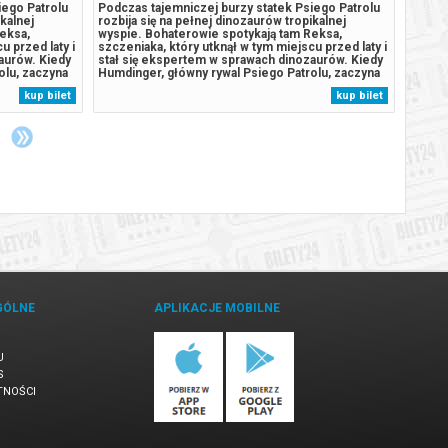
iego Patrolu
Podczas tajemniczej burzy statek Psiego Patrolu
Podcza
ikalnej
rozbija się na pełnej dinozaurów tropikalnej
rozbij
eksa,
wyspie. Bohaterowie spotykają tam Reksa,
wyspie
u przed laty i
szczeniaka, który utknął w tym miejscu przed laty i
szczen
aurów. Kiedy
stał się ekspertem w sprawach dinozaurów. Kiedy
stał s
olu, zaczyna
Humdinger, główny rywal Psiego Patrolu, zaczyna
Humdin
aturalne
lekkomyślnie eksploatować zasoby naturalne
lekkom
kup bilet
kup bilet
omnego,
wyspy, doprowadza do wybuchu ogromnego,
wyspy
.
uśpionego od lat wulkanu. Psi Patrol...
uśpion
GÓLNE
APLIKACJE MOBILNE
U
S
TNOŚCI