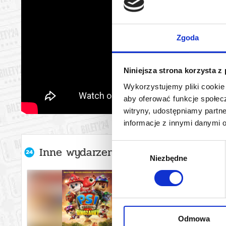
Zgoda
Niniejsza strona korzysta z
Wykorzystujemy pliki cookie 
aby oferować funkcje społecz
witryny, udostępniamy part
informacje z innymi danymi 
Wybór
Inne wydarzenia organizatora
Niezbędne
zgody
Odmowa