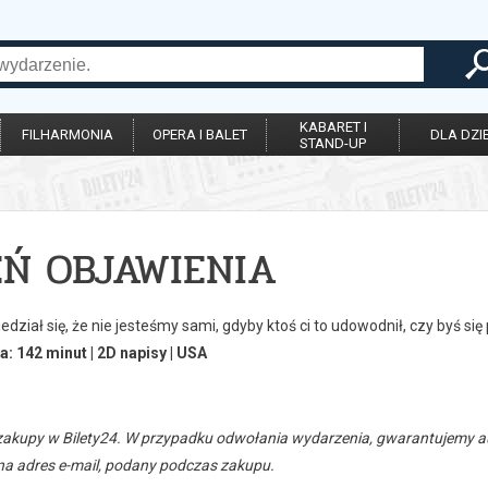
KABARET I
FILHARMONIA
OPERA I BALET
DLA DZIE
STAND-UP
EŃ OBJAWIENIA
dział się, że nie jesteśmy sami, gdyby ktoś ci to udowodnił, czy byś się
a: 142 minut | 2D napisy | USA
zakupy w Bilety24. W przypadku odwołania wydarzenia, gwarantujemy
a adres e-mail, podany podczas zakupu.