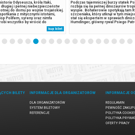
istoria Odyseusza, króla Itaki,
Podczas tajemniczej burzy statek Ps
 długiej i pełnej niebezpieczeństw
rozbija się na pełnej dinozaurów trop
otnej do domu po wojnie trojańskiej.
wyspie. Bohaterowie spotykają tam R
spotkania z mitycznymi istotami,
szczeniaka, który utknął w tym miejsc
klop Polifem, syreny oraz nimfa
stał się ekspertem w sprawach dinoz
 robi wszystko by wrócić do
Humdinger, główny rywal Psiego Patr
y Penelopy. Czas trwania: 173 minut
lekkomyślnie eksploatować zasoby n
kup bilet
Wielka Brytania / USA*******
wyspy, doprowadza do wybuchu ogr
akupy w Bilety24. W przypadku...
uśpionego od lat wulkanu. Psi Patrol..
ĄCYCH BILETY
INFORMACJE DLA ORGANIZATORÓW
INFORMACJE O
DLA ORGANIZATORÓW
REGULAMIN
SYSTEM BILETOWY
PEWNOŚĆ ZAKUP
REFERENCJE
POLITYKA COOKIE
POLITYKA PRYWA
OFERTY PRACY