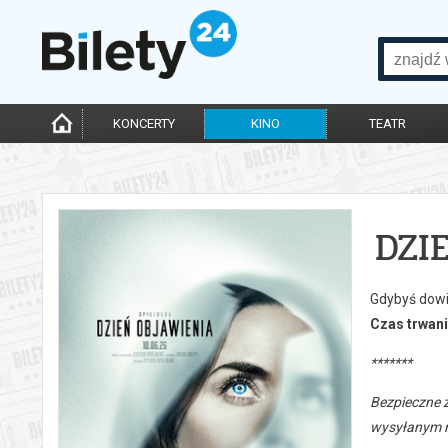
KONCERTY
KINO
TEATR
DZI
Gdybyś dowie
Czas trwani
*******
Bezpieczne 
wysyłanym n