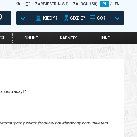
ZAREJESTRUJ SIĘ
ZALOGUJ SIĘ
PL
/
EN
KIEDY?
GDZIE?
CO?
CI
ONLINE
KARNETY
INNE
 przestraszył?
 automatyczny zwrot środków potwierdzony komunikatem