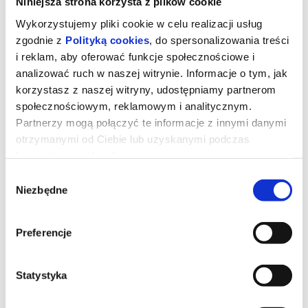
Niniejsza strona korzysta z plików cookie
Wykorzystujemy pliki cookie w celu realizacji usług
zgodnie z
Polityką cookies
, do spersonalizowania treści
i reklam, aby oferować funkcje społecznościowe i
analizować ruch w naszej witrynie. Informacje o tym, jak
korzystasz z naszej witryny, udostępniamy partnerom
społecznościowym, reklamowym i analitycznym.
Partnerzy mogą połączyć te informacje z innymi danymi
otrzymanymi od Ciebie lub uzyskanymi podczas
korzystania z ich usług.
Wybór
Niezbędne
zgody
DZIEŃ OBJAWIENIA
Preferencje
Gdybyś dowiedział się, że nie jesteśmy sami, gdyby ktoś ci to
udowodnił, czy byś się przestraszył?
Czas trwania: 142 minut | 2D napisy | USA
Statystyka
*******
Bezpieczne zakupy w Bilety24. W przypadku odwołania