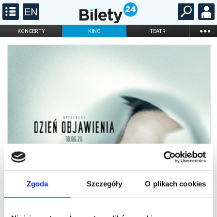
...
KONCERTY
KINO
TEATR
KABARET I
FILHARMONIA
OPERA I BALET
STAND-UP
DLA DZIECI
ONLINE
KARNETY
Zgoda
Szczegóły
O plikach cookies