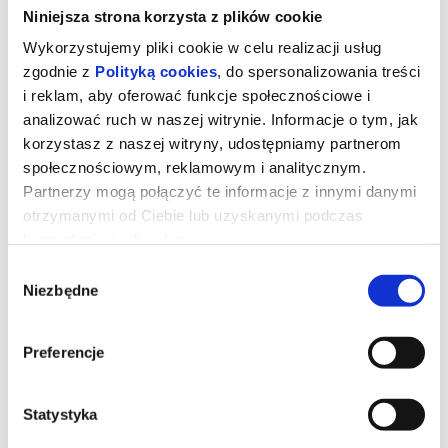
Niniejsza strona korzysta z plików cookie
Wykorzystujemy pliki cookie w celu realizacji usług
zgodnie z
Polityką cookies
, do spersonalizowania treści
i reklam, aby oferować funkcje społecznościowe i
analizować ruch w naszej witrynie. Informacje o tym, jak
korzystasz z naszej witryny, udostępniamy partnerom
społecznościowym, reklamowym i analitycznym.
Partnerzy mogą połączyć te informacje z innymi danymi
otrzymanymi od Ciebie lub uzyskanymi podczas
korzystania z ich usług.
Wybór
Mandalorian i Grogu / 2D DUB
Niezbędne
zgody
Preferencje
Złowrogie Imperium upadło, a imperialni watażkowie wciąż są
rozproszeni po całej galaktyce. Nowo powstała Nowa Republika,
która stara się chronić wszystko, o co walczyła Rebelia, zwraca się
o pomoc do legendarnego mandaloriańskiego łowcy nagród, Dina
Djarina, i jego młodego ucznia, Grogu.
Statystyka
*******