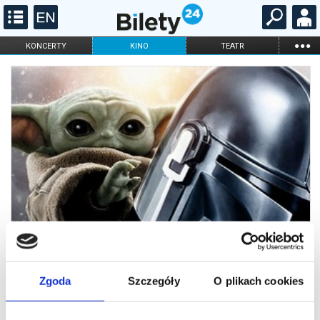
...
KONCERTY
KINO
TEATR
KABARET I
FILHARMONIA
OPERA I BALET
STAND-UP
DLA DZIECI
ONLINE
KARNETY
Zgoda
Szczegóły
O plikach cookies