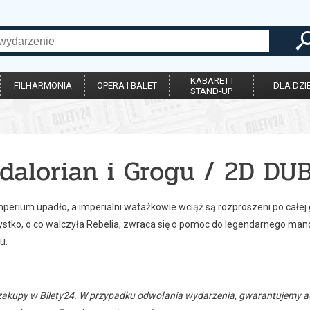
KABARET I
FILHARMONIA
OPERA I BALET
DLA DZIE
STAND-UP
dalorian i Grogu / 2D DU
perium upadło, a imperialni watażkowie wciąż są rozproszeni po całej 
stko, o co walczyła Rebelia, zwraca się o pomoc do legendarnego manda
u.
zakupy w Bilety24. W przypadku odwołania wydarzenia, gwarantujemy