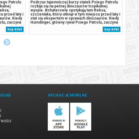
iego Patrolu
Podczas tajemniczej burzy statek Psiego Patrolu
Owen i
ikalnej
rozbija się na pełnej dinozaurów tropikalnej
jedyny
eksa,
wyspie. Bohaterowie spotykają tam Reksa,
czegoś
u przed laty i
szczeniaka, który utknął w tym miejscu przed laty i
poznaj
aurów. Kiedy
stał się ekspertem w sprawach dinozaurów. Kiedy
ale se
olu, zaczyna
Humdinger, główny rywal Psiego Patrolu, zaczyna
akcji 
aturalne
lekkomyślnie eksploatować zasoby naturalne
odkryw
kup bilet
kup bilet
omnego,
wyspy, doprowadza do wybuchu ogromnego,
bliżej
.
uśpionego od lat wulkanu. Psi Patrol...
w Bile
GÓLNE
APLIKACJE MOBILNE
U
S
TNOŚCI