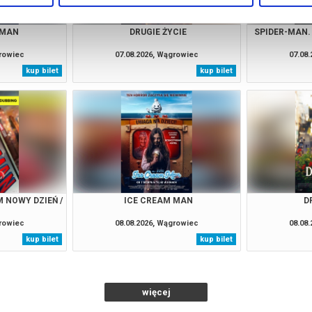
 MAN
DRUGIE ŻYCIE
SPIDER-MAN.
growiec
07.08.2026, Wągrowiec
07.08
kup bilet
kup bilet
 NOWY DZIEŃ /
ICE CREAM MAN
D
growiec
08.08.2026, Wągrowiec
08.08
kup bilet
kup bilet
więcej