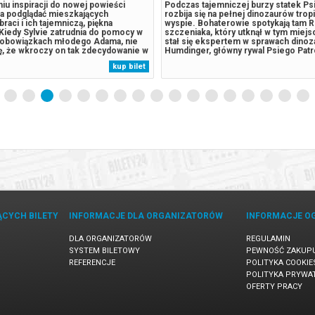
u inspiracji do nowej powieści
Podczas tajemniczej burzy statek Ps
na podglądać mieszkających
rozbija się na pełnej dinozaurów trop
raci i ich tajemniczą, piękna
wyspie. Bohaterowie spotykają tam R
 Kiedy Sylvie zatrudnia do pomocy w
szczeniaka, który utknął w tym miejsc
 obowiązkach młodego Adama, nie
stał się ekspertem w sprawach dinoz
ę, że wkroczy on tak zdecydowanie w
Humdinger, główny rywal Psiego Patr
bserwowanych przez nią braci. Adam
lekkomyślnie eksploatować zasoby n
kup bilet
ekroczyć niebezpieczną granicę
wyspy, doprowadza do wybuchu ogr
 kreowaną przez Sylvie, a
uśpionego od lat wulkanu. Psi Patrol..
ią...
ĄCYCH BILETY
INFORMACJE DLA ORGANIZATORÓW
INFORMACJE O
DLA ORGANIZATORÓW
REGULAMIN
SYSTEM BILETOWY
PEWNOŚĆ ZAKUP
REFERENCJE
POLITYKA COOKIE
POLITYKA PRYWA
OFERTY PRACY