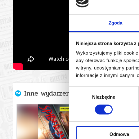
Zgoda
Niniejsza strona korzysta z
Wykorzystujemy pliki cookie 
aby oferować funkcje społecz
witryny, udostępniamy part
informacje z innymi danymi 
Wybór
Inne wydarzenia organizatora
Niezbędne
zgody
Odmowa