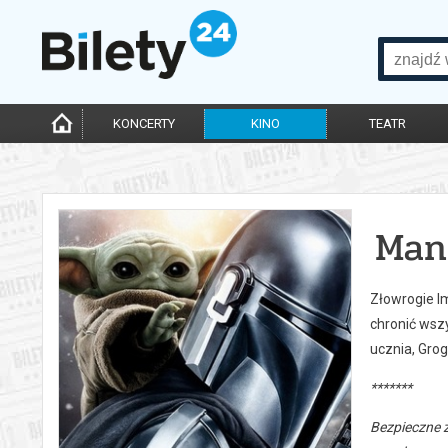
KONCERTY
KINO
TEATR
Man
Złowrogie Im
chronić wszy
ucznia, Grog
*******
Bezpieczne 