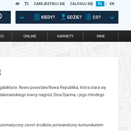
ZAREJESTRUJ SIĘ
ZALOGUJ SIĘ
PL
/
EN
KIEDY?
GDZIE?
CO?
CI
ONLINE
KARNETY
INNE
B
galaktyce. Nowo powstała Nowa Republika, która stara się
loriańskiego łowcy nagród, Dina Djarina, i jego młodego
 automatyczny zwrot środków potwierdzony komunikatem