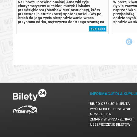
an
Na uboczu prowincjonalnej Ameryki żyje
W poszukiwani
ają
charyzmatyczny outsider, muzyk i lokalny
Sylvie zaczy
ch do
przedsiębiorca (Matthew McConaughey), który
naprzeciwko b
przewodzi nietuzinkowej społeczności. Gdy po
przyjaciółkę.
latach do jego życia niespodziewanie wraca
codziennych
ego
przybrana córka, mężczyzna dostrzega szansę na
spodziewa si
odbudowanie relacji i stworzenie prawdziwego
życie jej i o
 bilet
kup bilet
osy
rodzinnego biznesu. Ich wspólna przyszłość
spróbuje prz
wie
szybko jednak staje pod znakiem zapytania -
między fikcją
konkurenci...
rzeczywistośc
INFORMACJE DLA KUPUJ
BIURO OBSŁUGI KLIENTA
WYŚLIJ BILET PONOWNIE
NEWSLETTER
ZMIANY W WYDARZENIACH
UBEZPIECZENIE BILETÓW