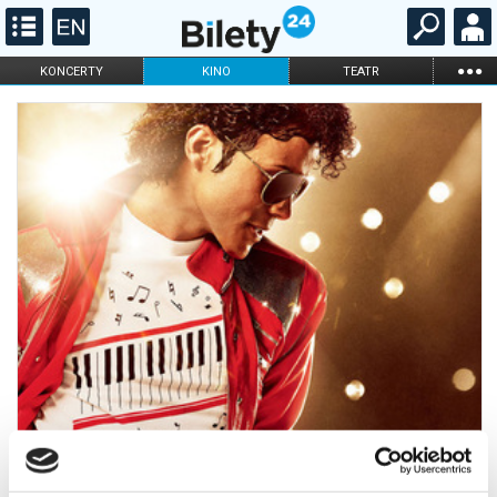
...
KONCERTY
KINO
TEATR
KABARET I
FILHARMONIA
OPERA I BALET
STAND-UP
DLA DZIECI
ONLINE
KARNETY