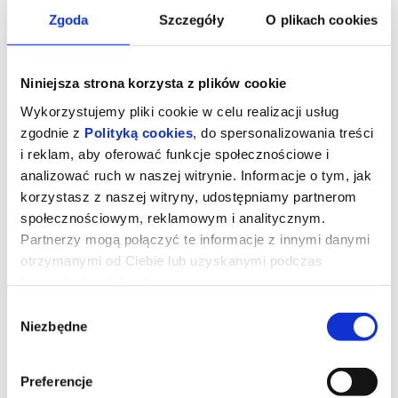
Zgoda
Szczegóły
O plikach cookies
Niniejsza strona korzysta z plików cookie
Wykorzystujemy pliki cookie w celu realizacji usług
zgodnie z
Polityką cookies
, do spersonalizowania treści
i reklam, aby oferować funkcje społecznościowe i
analizować ruch w naszej witrynie. Informacje o tym, jak
korzystasz z naszej witryny, udostępniamy partnerom
społecznościowym, reklamowym i analitycznym.
Partnerzy mogą połączyć te informacje z innymi danymi
Michael
otrzymanymi od Ciebie lub uzyskanymi podczas
korzystania z ich usług.
Wybór
Młody Michael Jackson (Juliano Krue Valdi) jako ósme z
Niezbędne
dziesięciorga dzieci od najmłodszych lat jest przygotowywany do
zgody
kariery muzycznej pod okiem surowego ojca (Colman Domingo). Z
rodzinnym zespołem Jackson Five odnosi pierwsze sukcesy, a już
w wieku 13 lat rozpoczyna karierę solową. Również w dorosłości
życiem Michaela (Jaafar Jackson) rządzi muzyka.
Preferencje