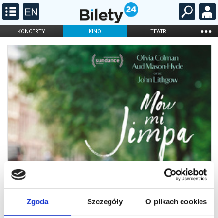
...
KONCERTY
KINO
TEATR
KABARET I
FILHARMONIA
OPERA I BALET
STAND-UP
DLA DZIECI
ONLINE
KARNETY
Zgoda
Szczegóły
O plikach cookies