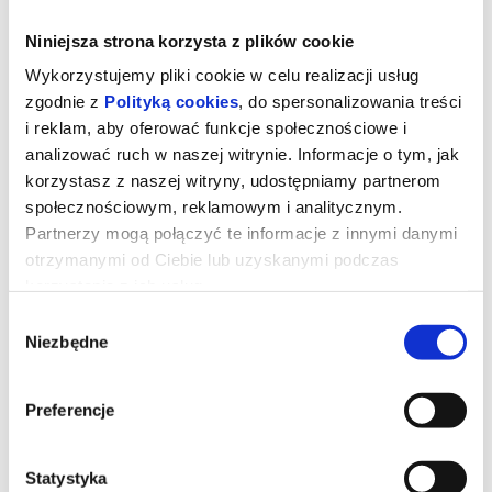
Niniejsza strona korzysta z plików cookie
Wykorzystujemy pliki cookie w celu realizacji usług
zgodnie z
Polityką cookies
, do spersonalizowania treści
i reklam, aby oferować funkcje społecznościowe i
analizować ruch w naszej witrynie. Informacje o tym, jak
korzystasz z naszej witryny, udostępniamy partnerom
społecznościowym, reklamowym i analitycznym.
Partnerzy mogą połączyć te informacje z innymi danymi
otrzymanymi od Ciebie lub uzyskanymi podczas
korzystania z ich usług.
Mów mi Jimpa
Wybór
Niezbędne
zgody
Reżyserka Hannah (Olivia Colman) podróżuje z mężem Harrym
(Daniel Henshall) i nastoletnim dzieckiem Frances (Aud Mason-
Preferencje
Hyde) z Australii do Amsterdamu, by odwiedzić swojego ojca,
ekscentrycznego i nieprzewidywalnego Jimpę (John Lithgow).
Gdy Frances oznajmia, że zamiast wracać do domu chce zostać z
dziadkiem na dłużej, Hannah musi zmierzyć się z trudną rodzinną
Statystyka
przeszłością, pełną niewypowiedzianych żalów i decyzji, których