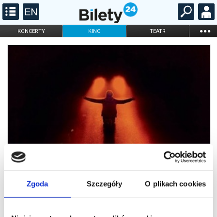
...
KONCERTY
KINO
TEATR
KABARET I
FILHARMONIA
OPERA I BALET
STAND-UP
DLA DZIECI
ONLINE
KARNETY
Zgoda
Szczegóły
O plikach cookies