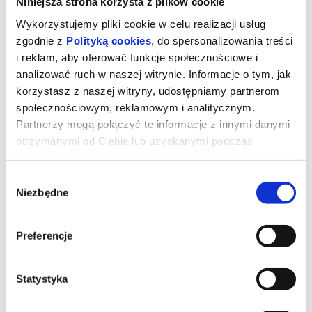
Niniejsza strona korzysta z plików cookie
Wykorzystujemy pliki cookie w celu realizacji usług
zgodnie z
Polityką cookies
, do spersonalizowania treści
i reklam, aby oferować funkcje społecznościowe i
analizować ruch w naszej witrynie. Informacje o tym, jak
korzystasz z naszej witryny, udostępniamy partnerom
społecznościowym, reklamowym i analitycznym.
Partnerzy mogą połączyć te informacje z innymi danymi
otrzymanymi od Ciebie lub uzyskanymi podczas
korzystania z ich usług.
Wybór
Niezbędne
zgody
Pasażer
Preferencje
Młoda para, która była świadkiem makabrycznego wypadku na
autostradzie, staje się celem demonicznej siły czyhającej na ich
życie.
Statystyka
*******
Bezpieczne zakupy w Bilety24. W przypadku odwołania