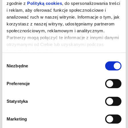
zgodnie z
Polityką cookies
, do spersonalizowania treści
i reklam, aby oferować funkcje społecznościowe i
analizować ruch w naszej witrynie. Informacje o tym, jak
korzystasz z naszej witryny, udostępniamy partnerom
społecznościowym, reklamowym i analitycznym.
Partnerzy mogą połączyć te informacje z innymi danymi
otrzymanymi od Ciebie lub uzyskanymi podczas
korzystania z ich usług.
Władcy wszechświata napisy
Wybór
Niezbędne
zgody
Po latach książę Adam wraca na Eternię, by powstrzymać
Szkieletora i jako He-Man ocalić świat oraz swoją rodzinę.
Preferencje
*******
Bezpieczne zakupy w Bilety24. W przypadku odwołania
Statystyka
wydarzenia, gwarantujemy automatyczny zwrot środków
potwierdzony komunikatem wysyłanym na adres e-mail, podany
podczas zakupu.
Marketing