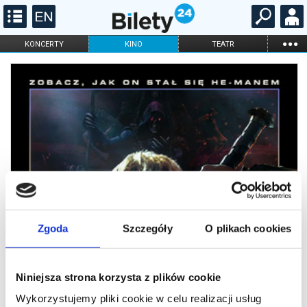
...
KONCERTY
KINO
TEATR
KABARET I
FILHARMONIA
OPERA I BALET
STAND-UP
DLA DZIECI
ONLINE
KARNETY
Zgoda
Szczegóły
O plikach cookies
Niniejsza strona korzysta z plików cookie
Wykorzystujemy pliki cookie w celu realizacji usług