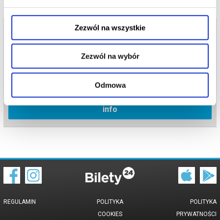
Zezwól na wszystkie
Bilety na termin:
09.06.2026 , g. 18:15 (wtorek)
09.06.2026 , g. 18:15
Zezwól na wybór
Rabka Zdrój
Kino Śnieżka - Rabka Zdrój
Odmowa
info
REGULAMIN
POLITYKA
POLITYKA
COOKIES
PRYWATNOŚCI