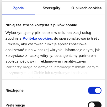
Zgoda
Szczegóły
O plikach cookies
Niniejsza strona korzysta z plików cookie
Wykorzystujemy pliki cookie w celu realizacji usług
zgodnie z
Polityką cookies
, do spersonalizowania treści
i reklam, aby oferować funkcje społecznościowe i
analizować ruch w naszej witrynie. Informacje o tym, jak
korzystasz z naszej witryny, udostępniamy partnerom
społecznościowym, reklamowym i analitycznym.
Partnerzy mogą połączyć te informacje z innymi danymi
otrzymanymi od Ciebie lub uzyskanymi podczas
Miłość w czasach apokalipsy (Mała
korzystania z ich usług.
Sala)
Wybór
Niezbędne
zgody
Czterdziestopięcioletni Adam prowadzi skromne,
uporządkowane życie, będąc właścicielem schroniska dla psów.
Większość czasu spędza ze swoim najlepszym przyjacielem
Preferencje