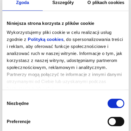
Zgoda
Szczegóły
O plikach cookies
Niniejsza strona korzysta z plików cookie
Wykorzystujemy pliki cookie w celu realizacji usług
zgodnie z
Polityką cookies
, do spersonalizowania treści
i reklam, aby oferować funkcje społecznościowe i
analizować ruch w naszej witrynie. Informacje o tym, jak
korzystasz z naszej witryny, udostępniamy partnerom
społecznościowym, reklamowym i analitycznym.
Partnerzy mogą połączyć te informacje z innymi danymi
otrzymanymi od Ciebie lub uzyskanymi podczas
Bracia ze stali
korzystania z ich usług.
Wybór
Niezbędne
reżyseria:
Sean Durkin
zgody
występują:
Zac Efron, Jeremy Allen White, Harris Dickinson
USA/Wielka Brytania 2023, dramat, 130 min, od 15 lat
Surowy teksański ojciec – głowa rodu Von Erich – zrobi wszystko,
Preferencje
by jego synowie osiągnęli w sporcie to, czego on sam nie zdołał.
Za kulisami wrestlerskich widowisk, na punkcie których w latach