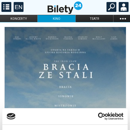
...
KONCERTY
KINO
TEATR
KABARET I
FILHARMONIA
OPERA I BALET
STAND-UP
DLA DZIECI
ONLINE
KARNETY