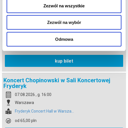
Zezwól na wszystkie
Koncert Chopinowski w Sali Koncertowej
Fryderyk
07.08.2026 , g. 14:30
Zezwól na wybór
Warszawa
Fryderyk Concert Hall w Warsza...
Odmowa
od 65,00 pln
kup bilet
Koncert Chopinowski w Sali Koncertowej
Fryderyk
07.08.2026 , g. 16:00
Warszawa
Fryderyk Concert Hall w Warsza...
od 65,00 pln