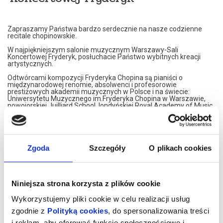
Zapraszamy Państwa bardzo serdecznie na nasze codzienne
recitale chopinowskie.
W najpiękniejszym salonie muzycznym Warszawy-Sali
Koncertowej Fryderyk, posłuchacie Państwo wybitnych kreacji
artystycznych.
Odtwórcami kompozycji Fryderyka Chopina są pianiści o
międzynarodowej renomie, absolwenci i profesorowie
prestiżowych akademii muzycznych w Polsce i na świecie:
Uniwersytetu Muzycznego im.Fryderyka Chopina w Warszawie,
nowojorskiej Juilliard School, londyńskiej Royal Academy of Music,
Konserwatorium w Moskwie czy francuskiego Conservatoire de
Paris.
Nasi artyści przedstawiają własne interpretacje utworów
Fryderyka Chopina. W programie znajdą Państwo najsłynniejsze
Jego kompozycje.
Zgoda
Szczegóły
O plikach cookies
Artyści graja na znakomitym, koncertowym fortepianie Steinway,
należącym do najbardziej uznawanej marki na świecie.
Koncerty maja formę XIX spotkań muzycznych. Wnętrze,
Niniejsza strona korzysta z plików cookie
inspirowane jest XIX wiekiem, stąd eleganckie, kryształowe
żyrandole i stylowe dodatki XIX wiecznych designerów. Sala
Wykorzystujemy pliki cookie w celu realizacji usług
Koncertowa Fryderyk została uznana za najpiękniejszą sale
kameralną w Warszawie.
zgodnie z
Polityką cookies
, do spersonalizowania treści
i reklam, aby oferować funkcje społecznościowe i