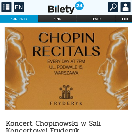
...
KONCERTY
KINO
TEATR
KABARET I
FILHARMONIA
OPERA I BALET
STAND-UP
DLA DZIECI
ONLINE
KARNETY
Koncert Chopinowski w Sali
Koncertowej Fryderyk