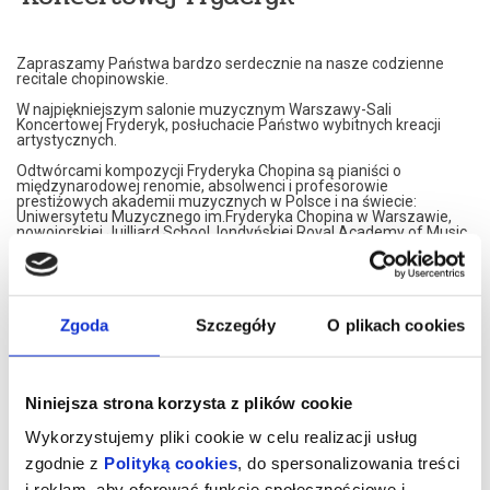
Zapraszamy Państwa bardzo serdecznie na nasze codzienne
recitale chopinowskie.
W najpiękniejszym salonie muzycznym Warszawy-Sali
Koncertowej Fryderyk, posłuchacie Państwo wybitnych kreacji
artystycznych.
Odtwórcami kompozycji Fryderyka Chopina są pianiści o
międzynarodowej renomie, absolwenci i profesorowie
prestiżowych akademii muzycznych w Polsce i na świecie:
Uniwersytetu Muzycznego im.Fryderyka Chopina w Warszawie,
nowojorskiej Juilliard School, londyńskiej Royal Academy of Music,
Konserwatorium w Moskwie czy francuskiego Conservatoire de
Paris.
Nasi artyści przedstawiają własne interpretacje utworów
Fryderyka Chopina. W programie znajdą Państwo najsłynniejsze
Jego kompozycje.
Zgoda
Szczegóły
O plikach cookies
Artyści graja na znakomitym, koncertowym fortepianie Steinway,
należącym do najbardziej uznawanej marki na świecie.
Koncerty maja formę XIX spotkań muzycznych. Wnętrze,
Niniejsza strona korzysta z plików cookie
inspirowane jest XIX wiekiem, stąd eleganckie, kryształowe
żyrandole i stylowe dodatki XIX wiecznych designerów. Sala
Wykorzystujemy pliki cookie w celu realizacji usług
Koncertowa Fryderyk została uznana za najpiękniejszą sale
kameralną w Warszawie.
zgodnie z
Polityką cookies
, do spersonalizowania treści
i reklam, aby oferować funkcje społecznościowe i