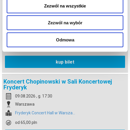
Zezwól na wszystkie
Koncert Chopinowski w Sali Koncertowej
Fryderyk
09.08.2026 , g. 16:00
Zezwól na wybór
Warszawa
Fryderyk Concert Hall w Warsza...
Odmowa
od 65,00 pln
kup bilet
Koncert Chopinowski w Sali Koncertowej
Fryderyk
09.08.2026 , g. 17:30
Warszawa
Fryderyk Concert Hall w Warsza...
od 65,00 pln