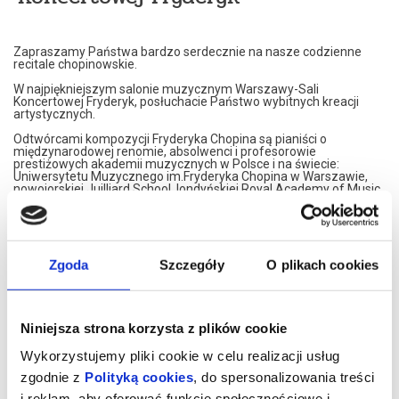
Zapraszamy Państwa bardzo serdecznie na nasze codzienne
recitale chopinowskie.
W najpiękniejszym salonie muzycznym Warszawy-Sali
Koncertowej Fryderyk, posłuchacie Państwo wybitnych kreacji
artystycznych.
Odtwórcami kompozycji Fryderyka Chopina są pianiści o
międzynarodowej renomie, absolwenci i profesorowie
prestiżowych akademii muzycznych w Polsce i na świecie:
Uniwersytetu Muzycznego im.Fryderyka Chopina w Warszawie,
nowojorskiej Juilliard School, londyńskiej Royal Academy of Music,
Konserwatorium w Moskwie czy francuskiego Conservatoire de
Paris.
Nasi artyści przedstawiają własne interpretacje utworów
Fryderyka Chopina. W programie znajdą Państwo najsłynniejsze
Jego kompozycje.
Zgoda
Szczegóły
O plikach cookies
Artyści graja na znakomitym, koncertowym fortepianie Steinway,
należącym do najbardziej uznawanej marki na świecie.
Koncerty maja formę XIX spotkań muzycznych. Wnętrze,
Niniejsza strona korzysta z plików cookie
inspirowane jest XIX wiekiem, stąd eleganckie, kryształowe
żyrandole i stylowe dodatki XIX wiecznych designerów. Sala
Wykorzystujemy pliki cookie w celu realizacji usług
Koncertowa Fryderyk została uznana za najpiękniejszą sale
kameralną w Warszawie.
zgodnie z
Polityką cookies
, do spersonalizowania treści
i reklam, aby oferować funkcje społecznościowe i