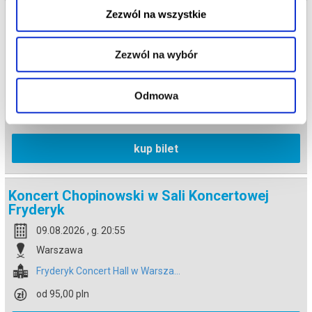
Zezwól na wszystkie
Koncert Chopinowski w Sali Koncertowej
Fryderyk
09.08.2026 , g. 19:00
Zezwól na wybór
Warszawa
Fryderyk Concert Hall w Warsza...
Odmowa
od 65,00 pln
kup bilet
Koncert Chopinowski w Sali Koncertowej
Fryderyk
09.08.2026 , g. 20:55
Warszawa
Fryderyk Concert Hall w Warsza...
od 95,00 pln