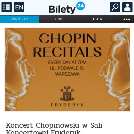
...
KONCERTY
KINO
TEATR
KABARET I
FILHARMONIA
OPERA I BALET
STAND-UP
DLA DZIECI
ONLINE
KARNETY
Koncert Chopinowski w Sali
Koncertowej Fryderyk