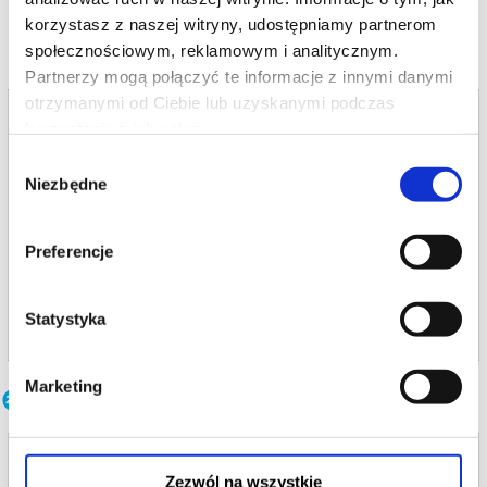
korzystasz z naszej witryny, udostępniamy partnerom
społecznościowym, reklamowym i analitycznym.
Partnerzy mogą połączyć te informacje z innymi danymi
otrzymanymi od Ciebie lub uzyskanymi podczas
Bilety na termin:
korzystania z ich usług.
10.12.2026 , g. 19:00 (czwartek)
Wybór
10.12.2026 , g. 19:00
Niezbędne
zgody
Warszawa
Och-Teatr w Warszawie
Preferencje
od 77,00 pln
Statystyka
kup bilet
Marketing
Inne terminy
OKNO NA PARLAMENT
Zezwól na wszystkie