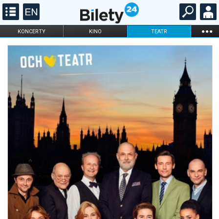
...
KONCERTY
KINO
TEATR
KABARET I
FILHARMONIA
OPERA I BALET
STAND-UP
DLA DZIECI
ONLINE
KARNETY