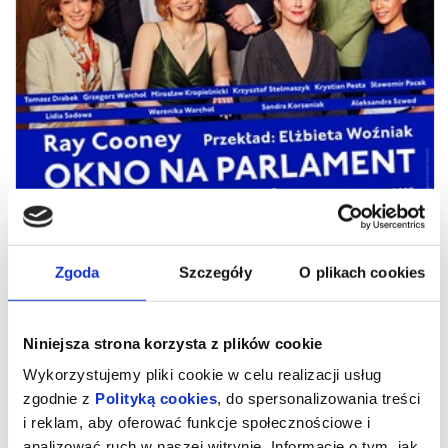
Zgoda
Szczegóły
O plikach cookies
OKNO NA PARLAMENT
Niniejsza strona korzysta z plików cookie
*******
Wykorzystujemy pliki cookie w celu realizacji usług
Bezpieczne zakupy w Bilety24. W przypadku odwołania
zgodnie z
Polityką cookies
, do spersonalizowania treści
wydarzenia, gwarantujemy automatyczny zwrot środków
potwierdzony komunikatem wysyłanym na adres e-mail, podany
i reklam, aby oferować funkcje społecznościowe i
podczas zakupu.
analizować ruch w naszej witrynie. Informacje o tym, jak