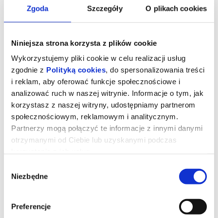
Zgoda
Szczegóły
O plikach cookies
Niniejsza strona korzysta z plików cookie
Wykorzystujemy pliki cookie w celu realizacji usług
zgodnie z
Polityką cookies
, do spersonalizowania treści
i reklam, aby oferować funkcje społecznościowe i
analizować ruch w naszej witrynie. Informacje o tym, jak
korzystasz z naszej witryny, udostępniamy partnerom
Lublin Jazz Festiwal: Forever
społecznościowym, reklamowym i analitycznym.
Forward: RODZIEWICZ QUINTET (PL)
Partnerzy mogą połączyć te informacje z innymi danymi
otrzymanymi od Ciebie lub uzyskanymi podczas
korzystania z ich usług.
Muzyka zespołu wpisuje się stylistycznie w nurt Nu jazz.
Rodziewicz posiada niezwykle bogate muzyczne CV.
Wybór
Współpracował m.in. z Kayah, Kazikiem, Kultem i Republiką,
współtworzył także grupę Q Ya Vy. Podczas koncertu usłyszymy
Niezbędne
zgody
brawurowe wykonania utworów z dwóch płyt studyjnych w
nowych aranżacjach, które powstały w Paryżu podczas owocnej i
odświeżającej kooperacji z Jankiem Smoczyńskim. Podczas jego
koncertów dziedzictwo Coltrane’a spotka się z muzyką
Preferencje
drum’n’bass i hip-hopowym vibem