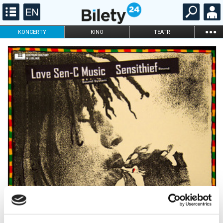
...
KONCERTY
KINO
TEATR
KABARET I
FILHARMONIA
OPERA I BALET
STAND-UP
DLA DZIECI
ONLINE
KARNETY