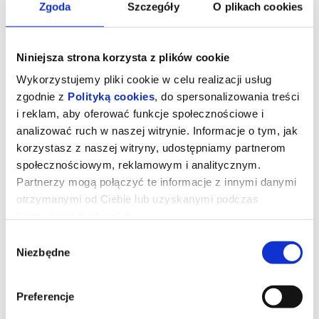
Zgoda
Szczegóły
O plikach cookies
Niniejsza strona korzysta z plików cookie
Wykorzystujemy pliki cookie w celu realizacji usług
zgodnie z
Polityką cookies
, do spersonalizowania treści
i reklam, aby oferować funkcje społecznościowe i
analizować ruch w naszej witrynie. Informacje o tym, jak
korzystasz z naszej witryny, udostępniamy partnerom
społecznościowym, reklamowym i analitycznym.
Partnerzy mogą połączyć te informacje z innymi danymi
Marley’ki 2026: Love Sen-C Music &
otrzymanymi od Ciebie lub uzyskanymi podczas
Sensithief Sound
korzystania z ich usług.
Wybór
Niezbędne
zgody
To już 35-ta edycja najbardziej roztańczonej stypy świata,
organizowanej co roku przez pionierów jamajskiego brzemienia w
Polsce: Love Sen-C Music Sound System.
Preferencje
MARLEY’KI to lubelskie święto muzyki reggae, dancehall i szeroko
rozumianych karaibskich wibracji, granych w hołdzie dla Roberta