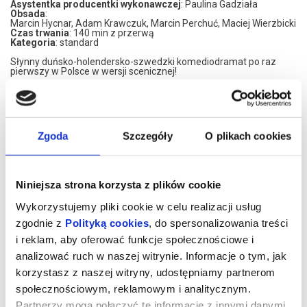
Asystentka producentki wykonawczej
: Paulina Gadziała
Obsada
:
Marcin Hycnar, Adam Krawczuk, Marcin Perchuć, Maciej Wierzbicki
Czas trwania
: 140 min z przerwą
Kategoria
: standard
Słynny duńsko-holendersko-szwedzki komediodramat po raz
pierwszy w Polsce w wersji scenicznej!
Filmowy pierwowzór z 2020 roku w reżyserii Thomasa
Vinterberga (współautora adaptacji teatralnej) cieszył się
zasłużenie ogromnym powodzeniem w kinach, dostał też Oscara
dla najlepszego filmu nieamerykańskiego i aż cztery Europejskie
Nagrody Filmowe (najlepszy film, reżyser, aktor i scenarzysta)
Zgoda
Szczegóły
O plikach cookies
oraz ponad 20 innych nagród na całym świecie.
Jest to historia czterech zmęczonych życiem nauczycieli, którzy
postanawiają sprawdzić empirycznie teorię norweskiego filozofa i
psychiatry Finna Skårderuda, głoszącego, że we krwi człowieka
Niniejsza strona korzysta z plików cookie
płynie o pół promila alkoholu za mało. Przyjaciele w ramach
„eksperymentu” postanawiają systematycznie uzupełniać ów
swoisty niedobór, by przekonać się na własnej skórze jak
Wykorzystujemy pliki cookie w celu realizacji usług
codzienny lekki rausz będzie wpływał na ich pracę i życie
zgodnie z
Polityką cookies
, do spersonalizowania treści
prywatne.
i reklam, aby oferować funkcje społecznościowe i
czytaj więcej o
Na scenie Polonii znakomici aktorzy Teatru Montownia - Adam
wydarzeniu
Krawczuk, Marcin Perchuć i Maciej Wierzbicki oraz Marcin Hycnar,
analizować ruch w naszej witrynie. Informacje o tym, jak
który spektakl również wyreżyserował.
korzystasz z naszej witryny, udostępniamy partnerom
SPEKTAKL DLA WIDZÓW OD 15 LAT
społecznościowym, reklamowym i analitycznym.
*******
Partnerzy mogą połączyć te informacje z innymi danymi