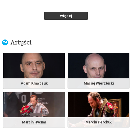
Teatr Polonia w Warszawie
od 77,00 pln
więcej
kup bilet
Artyści
NA RAUSZU
17.11.2026 , g. 19:00
Warszawa
Teatr Polonia w Warszawie
od 77,00 pln
Adam Krawczuk
Maciej Wierzbicki
kup bilet
NA RAUSZU
Marcin Hycnar
Marcin Perchuć
18.11.2026 , g. 19:00