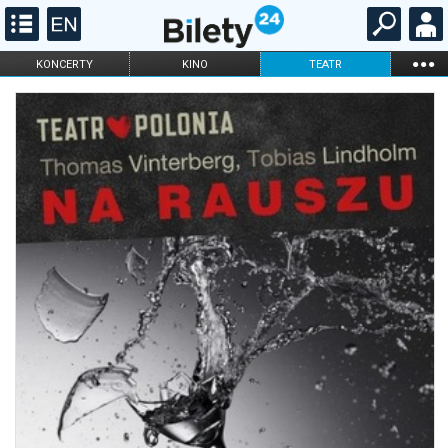
...
KONCERTY
KINO
TEATR
KABARET I
FILHARMONIA
OPERA I BALET
STAND-UP
DLA DZIECI
ONLINE
KARNETY