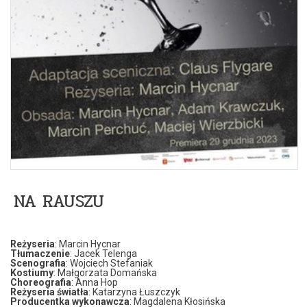
NA RAUSZU
Reżyseria
: Marcin Hycnar
Tłumaczenie
: Jacek Telenga
Scenografia
: Wojciech Stefaniak
Kostiumy
: Małgorzata Domańska
Choreografia
: Anna Hop
Reżyseria światła
: Katarzyna Łuszczyk
Producentka wykonawcza
: Magdalena Kłosińska