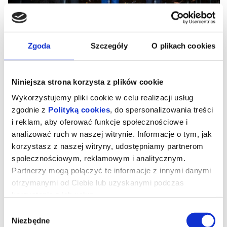
Zgoda
Szczegóły
O plikach cookies
Niniejsza strona korzysta z plików cookie
Wykorzystujemy pliki cookie w celu realizacji usług
zgodnie z
Polityką cookies
, do spersonalizowania treści
i reklam, aby oferować funkcje społecznościowe i
analizować ruch w naszej witrynie. Informacje o tym, jak
90. urodziny Pavarottiego
korzystasz z naszej witryny, udostępniamy partnerom
społecznościowym, reklamowym i analitycznym.
Partnerzy mogą połączyć te informacje z innymi danymi
Jesienią 2025 roku w słynnej Arena di Verona zebrały się
największe gwiazdy opery i popu, w tym Andrea Bocelli, Jonathan
otrzymanymi od Ciebie lub uzyskanymi podczas
Tetelman, Angela Gheorghiu i Il Volo, by dać niebywały koncert,
korzystania z ich usług.
który... przywrócił do życia Luciana Pavarottiego, króla tenorów i
wielkiego śpiewaka zwykłych ludzi. Jego dwaj żyjący koledzy,
Plácido Domingo i José Carreras, zaśpiewali z nim na żywo.
Wybór
Niemożliwe stało się faktem – Trzej Tenorzy powrócili na estradę!
Niezbędne
zgody
Najnowszemu koncertowi ku czci jedzącego za trzech śpiewaka o