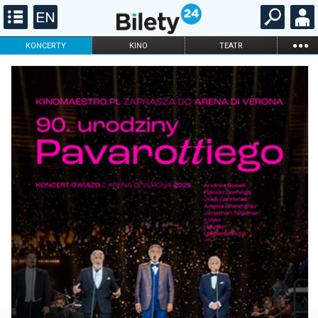
...
KONCERTY
KINO
TEATR
KABARET I
FILHARMONIA
OPERA I BALET
STAND-UP
DLA DZIECI
ONLINE
KARNETY