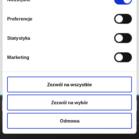
zgody
Preferencje
Statystyka
Marketing
Zezwól na wszystkie
Zezwól na wybór
Odmowa
REGULAMIN
POLITYKA
POLITYKA
COOKIES
PRYWATNOŚCI