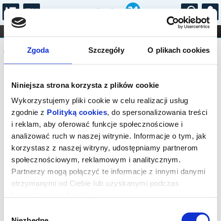
...
KONCERTY
KINO
TEATR
KABARET I
Komunikat
FILHARMONIA
OPERA I BALET
Zgoda
Szczegóły
O plikach cookies
STAND-UP
DLA DZIECI
ONLINE
KARNETY
Sprzedaż biletów on-line na wydarzenie
Niniejsza strona korzysta z plików cookie
została zakończona.
Wykorzystujemy pliki cookie w celu realizacji usług
zgodnie z
Polityką cookies
, do spersonalizowania treści
i reklam, aby oferować funkcje społecznościowe i
analizować ruch w naszej witrynie. Informacje o tym, jak
korzystasz z naszej witryny, udostępniamy partnerom
społecznościowym, reklamowym i analitycznym.
Partnerzy mogą połączyć te informacje z innymi danymi
otrzymanymi od Ciebie lub uzyskanymi podczas
korzystania z ich usług.
Wybór
Niezbędne