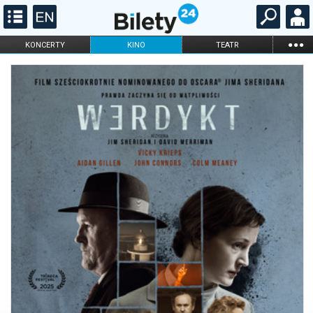
...
KONCERTY
KINO
TEATR
KABARET I
FILHARMONIA
OPERA I BALET
STAND-UP
DLA DZIECI
ONLINE
KARNETY