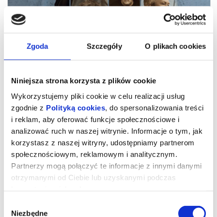
Zgoda
Szczegóły
O plikach cookies
Niniejsza strona korzysta z plików cookie
Wykorzystujemy pliki cookie w celu realizacji usług
zgodnie z
Polityką cookies
, do spersonalizowania treści
i reklam, aby oferować funkcje społecznościowe i
analizować ruch w naszej witrynie. Informacje o tym, jak
Werdykt
korzystasz z naszej witryny, udostępniamy partnerom
społecznościowym, reklamowym i analitycznym.
Partnerzy mogą połączyć te informacje z innymi danymi
90 minut czystego napięcia. Werdykt to fikcyjny proces
otrzymanymi od Ciebie lub uzyskanymi podczas
inspirowany prawdziwą, nierozstrzygniętą sprawą brutalnego
morderstwa w Irlandii. Czy dziennikarz Ian Bailey rzeczywiście
korzystania z ich usług.
zabił producentkę Sophie Toscan du Plantier?
Wybór
Dwunastu przysięgłych, sprzeczne dowody i emocje, które mogą
zmienić wszystko. Każdy argument ma znaczenie, a ostateczna
Niezbędne
zgody