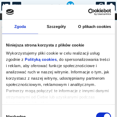
...
KONCERTY
KINO
TEATR
KABARET I
Komunikat
FILHARMONIA
OPERA I BALET
Zgoda
Szczegóły
O plikach cookies
STAND-UP
DLA DZIECI
ONLINE
KARNETY
Sprzedaż on-line została zakończona,
Niniejsza strona korzysta z plików cookie
sprawdź dostępność biletów w kasie.
Wykorzystujemy pliki cookie w celu realizacji usług
zgodnie z
Polityką cookies
, do spersonalizowania treści
i reklam, aby oferować funkcje społecznościowe i
analizować ruch w naszej witrynie. Informacje o tym, jak
korzystasz z naszej witryny, udostępniamy partnerom
społecznościowym, reklamowym i analitycznym.
Partnerzy mogą połączyć te informacje z innymi danymi
otrzymanymi od Ciebie lub uzyskanymi podczas
korzystania z ich usług.
Wybór
Niezbędne