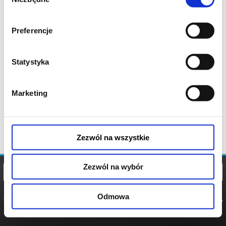
zgody
Preferencje
Statystyka
Marketing
Zezwól na wszystkie
Zezwól na wybór
Odmowa
REGULAMIN
POLITYKA
POLITYKA
COOKIES
PRYWATNOŚCI