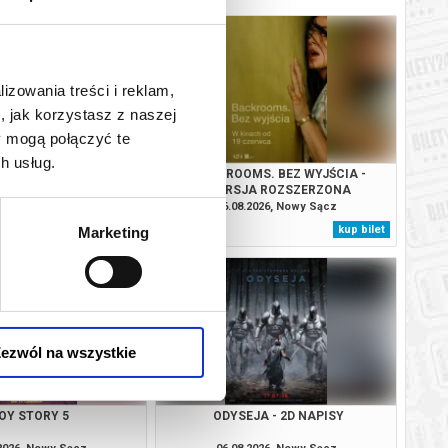
lizowania treści i reklam,
, jak korzystasz z naszej
y mogą połączyć te
h usług.
MOCY - DUBBING
BACKROOMS. BEZ WYJŚCIA -
WERSJA ROZSZERZONA
.2026, Nowy Sącz
06.08.2026, Nowy Sącz
kup bilet
kup bilet
Marketing
ezwól na wszystkie
OY STORY 5
ODYSEJA - 2D NAPISY