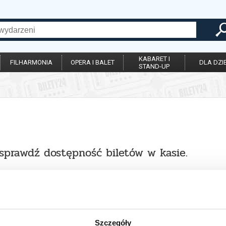
KABARET I
FILHARMONIA
OPERA I BALET
DLA DZIE
STAND-UP
 sprawdź dostępność biletów w kasie.
Szczegóły