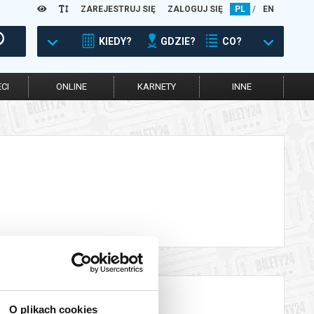
ZAREJESTRUJ SIĘ
ZALOGUJ SIĘ
PL
/
EN
KIEDY?
GDZIE?
CO?
CI
ONLINE
KARNETY
INNE
O plikach cookies