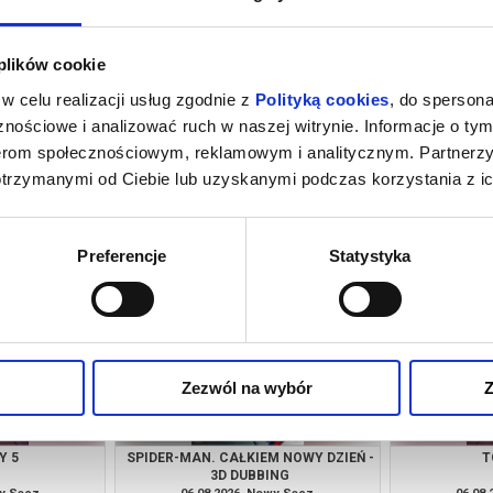
 plików cookie
w celu realizacji usług zgodnie z
Polityką cookies
, do spersona
nościowe i analizować ruch w naszej witrynie. Informacje o tym
nerom społecznościowym, reklamowym i analitycznym. Partnerz
otrzymanymi od Ciebie lub uzyskanymi podczas korzystania z ic
ŚĆ OWIEC
MINIONKI I STRASZYDŁA
GÓRA 
wy Sącz
06.08.2026, Nowy Sącz
06.08
kup bilet
kup bilet
Preferencje
Statystyka
Zezwól na wybór
Z
Y 5
SPIDER-MAN. CAŁKIEM NOWY DZIEŃ -
T
3D DUBBING