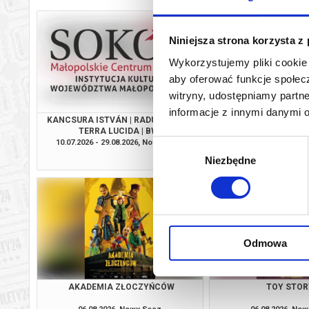
Niniejsza strona korzysta z
Wykorzystujemy pliki cookie 
aby oferować funkcje społecz
witryny, udostępniamy part
informacje z innymi danymi 
KANCSURA ISTVÁN | RADU ŞERBAN |
SPRAWIEDLIWO
TERRA LUCIDA | BWA
10.07.2026 - 29.08.2026, Nowy Sącz
06.08.2026, No
Wybór
info
Niezbędne
zgody
Odmowa
AKADEMIA ZŁOCZYŃCÓW
TOY STOR