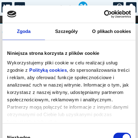
...
KONCERTY
KINO
TEATR
KABARET I
Komunikat
FILHARMONIA
OPERA I BALET
Zgoda
Szczegóły
O plikach cookies
STAND-UP
DLA DZIECI
ONLINE
KARNETY
Sprzedaż on-line została zakończona,
Niniejsza strona korzysta z plików cookie
sprawdź dostępność biletów w kasie.
Wykorzystujemy pliki cookie w celu realizacji usług
zgodnie z
Polityką cookies
, do spersonalizowania treści
i reklam, aby oferować funkcje społecznościowe i
analizować ruch w naszej witrynie. Informacje o tym, jak
korzystasz z naszej witryny, udostępniamy partnerom
społecznościowym, reklamowym i analitycznym.
Partnerzy mogą połączyć te informacje z innymi danymi
otrzymanymi od Ciebie lub uzyskanymi podczas
korzystania z ich usług.
Wybór
Niezbędne