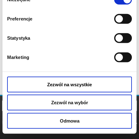
zgody
Preferencje
Statystyka
Marketing
Zezwól na wszystkie
Zezwól na wybór
Odmowa
REGULAMIN
POLITYKA
POLITYKA
COOKIES
PRYWATNOŚCI