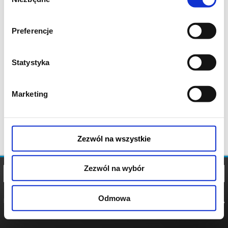
zgody
Preferencje
Statystyka
Marketing
Zezwól na wszystkie
Zezwól na wybór
Odmowa
REGULAMIN
POLITYKA
POLITYKA
COOKIES
PRYWATNOŚCI