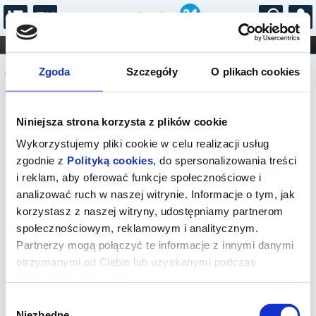
...
KONCERTY
KINO
TEATR
KABARET I
Komunikat
FILHARMONIA
OPERA I BALET
Zgoda
Szczegóły
O plikach cookies
STAND-UP
DLA DZIECI
ONLINE
KARNETY
Sprzedaż on-line została zakończona,
Niniejsza strona korzysta z plików cookie
sprawdź dostępność biletów w kasie.
Wykorzystujemy pliki cookie w celu realizacji usług
zgodnie z
Polityką cookies
, do spersonalizowania treści
i reklam, aby oferować funkcje społecznościowe i
analizować ruch w naszej witrynie. Informacje o tym, jak
korzystasz z naszej witryny, udostępniamy partnerom
społecznościowym, reklamowym i analitycznym.
Partnerzy mogą połączyć te informacje z innymi danymi
otrzymanymi od Ciebie lub uzyskanymi podczas
korzystania z ich usług.
Wybór
Niezbędne