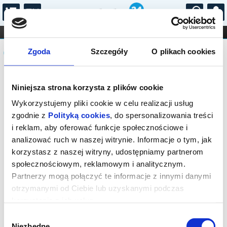
...
KONCERTY
KINO
TEATR
KABARET I
Komunikat
FILHARMONIA
OPERA I BALET
Zgoda
Szczegóły
O plikach cookies
STAND-UP
DLA DZIECI
ONLINE
KARNETY
Sprzedaż on-line została zakończona,
Niniejsza strona korzysta z plików cookie
sprawdź dostępność biletów w kasie.
Wykorzystujemy pliki cookie w celu realizacji usług
zgodnie z
Polityką cookies
, do spersonalizowania treści
i reklam, aby oferować funkcje społecznościowe i
analizować ruch w naszej witrynie. Informacje o tym, jak
korzystasz z naszej witryny, udostępniamy partnerom
społecznościowym, reklamowym i analitycznym.
Partnerzy mogą połączyć te informacje z innymi danymi
otrzymanymi od Ciebie lub uzyskanymi podczas
korzystania z ich usług.
Wybór
Niezbędne