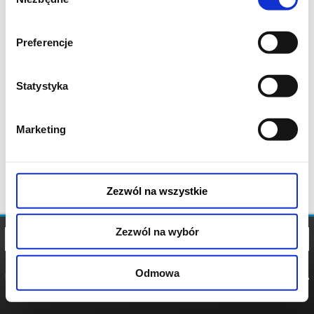
zgody
Preferencje
Statystyka
Marketing
Zezwól na wszystkie
Zezwól na wybór
Odmowa
REGULAMIN
POLITYKA
POLITYKA
COOKIES
PRYWATNOŚCI