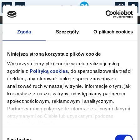
...
KONCERTY
KINO
TEATR
KABARET I
Komunikat
FILHARMONIA
OPERA I BALET
Zgoda
Szczegóły
O plikach cookies
STAND-UP
DLA DZIECI
ONLINE
KARNETY
Sprzedaż on-line została zakończona,
Niniejsza strona korzysta z plików cookie
sprawdź dostępność biletów w kasie.
Wykorzystujemy pliki cookie w celu realizacji usług
zgodnie z
Polityką cookies
, do spersonalizowania treści
i reklam, aby oferować funkcje społecznościowe i
analizować ruch w naszej witrynie. Informacje o tym, jak
korzystasz z naszej witryny, udostępniamy partnerom
społecznościowym, reklamowym i analitycznym.
Partnerzy mogą połączyć te informacje z innymi danymi
otrzymanymi od Ciebie lub uzyskanymi podczas
korzystania z ich usług.
Wybór
Niezbędne