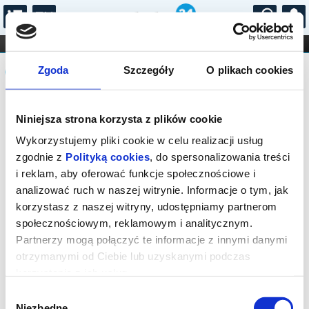
...
KONCERTY
KINO
TEATR
KABARET I
Komunikat
FILHARMONIA
OPERA I BALET
Zgoda
Szczegóły
O plikach cookies
STAND-UP
DLA DZIECI
ONLINE
KARNETY
Sprzedaż on-line została zakończona,
Niniejsza strona korzysta z plików cookie
sprawdź dostępność biletów w kasie.
Wykorzystujemy pliki cookie w celu realizacji usług
zgodnie z
Polityką cookies
, do spersonalizowania treści
i reklam, aby oferować funkcje społecznościowe i
analizować ruch w naszej witrynie. Informacje o tym, jak
korzystasz z naszej witryny, udostępniamy partnerom
społecznościowym, reklamowym i analitycznym.
Partnerzy mogą połączyć te informacje z innymi danymi
otrzymanymi od Ciebie lub uzyskanymi podczas
korzystania z ich usług.
Wybór
Niezbędne