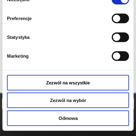
zgody
Preferencje
Statystyka
Marketing
Zezwól na wszystkie
Zezwól na wybór
Odmowa
REGULAMIN
POLITYKA
POLITYKA
COOKIES
PRYWATNOŚCI