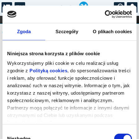
...
KONCERTY
KINO
TEATR
KABARET I
Komunikat
FILHARMONIA
OPERA I BALET
Zgoda
Szczegóły
O plikach cookies
STAND-UP
DLA DZIECI
ONLINE
KARNETY
Sprzedaż on-line została zakończona,
Niniejsza strona korzysta z plików cookie
sprawdź dostępność biletów w kasie.
Wykorzystujemy pliki cookie w celu realizacji usług
zgodnie z
Polityką cookies
, do spersonalizowania treści
i reklam, aby oferować funkcje społecznościowe i
analizować ruch w naszej witrynie. Informacje o tym, jak
korzystasz z naszej witryny, udostępniamy partnerom
społecznościowym, reklamowym i analitycznym.
Partnerzy mogą połączyć te informacje z innymi danymi
otrzymanymi od Ciebie lub uzyskanymi podczas
korzystania z ich usług.
Wybór
Niezbędne