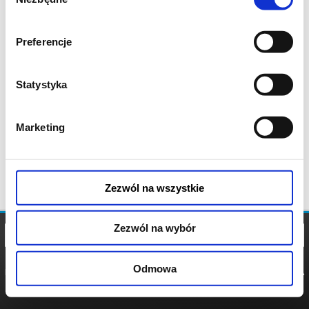
zgody
Preferencje
Statystyka
Marketing
Zezwól na wszystkie
Zezwól na wybór
Odmowa
REGULAMIN
POLITYKA
POLITYKA
COOKIES
PRYWATNOŚCI