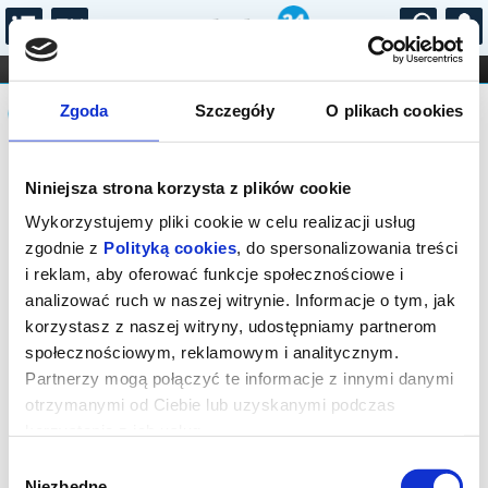
...
KONCERTY
KINO
TEATR
KABARET I
Komunikat
FILHARMONIA
OPERA I BALET
Zgoda
Szczegóły
O plikach cookies
STAND-UP
DLA DZIECI
ONLINE
KARNETY
Sprzedaż on-line została zakończona,
Niniejsza strona korzysta z plików cookie
sprawdź dostępność biletów w kasie.
Wykorzystujemy pliki cookie w celu realizacji usług
zgodnie z
Polityką cookies
, do spersonalizowania treści
i reklam, aby oferować funkcje społecznościowe i
analizować ruch w naszej witrynie. Informacje o tym, jak
korzystasz z naszej witryny, udostępniamy partnerom
społecznościowym, reklamowym i analitycznym.
Partnerzy mogą połączyć te informacje z innymi danymi
otrzymanymi od Ciebie lub uzyskanymi podczas
korzystania z ich usług.
Wybór
Niezbędne