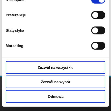
zgody
Preferencje
Statystyka
Marketing
Zezwól na wszystkie
Zezwól na wybór
Odmowa
REGULAMIN
POLITYKA
POLITYKA
COOKIES
PRYWATNOŚCI