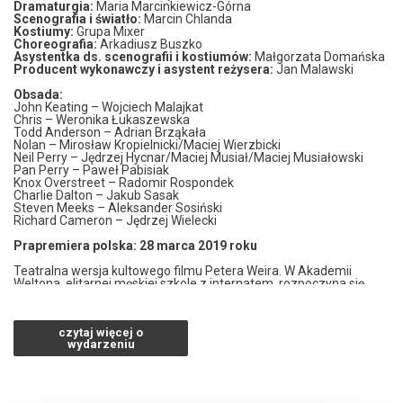
Dramaturgia:
Maria Marcinkiewicz-Górna
Scenografia i światło:
Marcin Chlanda
Kostiumy:
Grupa Mixer
Choreografia:
Arkadiusz Buszko
Asystentka ds. scenografii i kostiumów:
Małgorzata Domańska
Producent wykonawczy i asystent reżysera:
Jan Malawski
Obsada:
John Keating – Wojciech Malajkat
Chris – Weronika Łukaszewska
Todd Anderson – Adrian Brząkała
Nolan – Mirosław Kropielnicki/Maciej Wierzbicki
Neil Perry – Jędrzej Hycnar/Maciej Musiał/Maciej Musiałowski
Pan Perry – Paweł Pabisiak
Knox Overstreet – Radomir Rospondek
Charlie Dalton – Jakub Sasak
Steven Meeks – Aleksander Sosiński
Richard Cameron – Jędrzej Wielecki
Prapremiera polska: 28 marca 2019 roku
Teatralna wersja kultowego filmu Petera Weira. W Akademii
Weltona, elitarnej męskiej szkole z internatem, rozpoczyna się
kolejny rok szkolny. Do grona pedagogów dołącza nowy
charyzmatyczny wykładowca języka angielskiego – John Keating.
Czterem zasadom akademii, którymi są: tradycja, honor,
czytaj więcej o
dyscyplina i doskonałość, przeciwstawia inny sposób kształcenia i
wydarzeniu
wychowania. Ciekawość świata, wrażliwość na literaturę piękną,
umiejętność samodzielnego myślenia i chęć rozwijania
indywidualnych pasji – to wartości, które próbują realizować jego
uczniowie w tajnym klubie entuzjastów poezji. Co zwycięży:
restrykcyjnie przestrzegana tradycja czy prawo do marzeń,