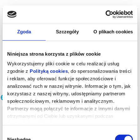
wolności i młodzieńczego buntu?
fot. Katarzyna Kural-Sadowska
Bilety na termin:
*******
14.12.2026 , g. 19:00 (poniedziałek)
Bezpieczne zakupy w Bilety24. W przypadku odwołania
wydarzenia, gwarantujemy automatyczny zwrot środków
Zgoda
Szczegóły
O plikach cookies
14.12.2026 , g. 19:00
potwierdzony komunikatem wysyłanym na adres e-mail, podany
podczas zakupu.
Warszawa
Och-Teatr w Warszawie
Niniejsza strona korzysta z plików cookie
od 77,00 pln
Wykorzystujemy pliki cookie w celu realizacji usług
zgodnie z
Polityką cookies
, do spersonalizowania treści
kup bilet
i reklam, aby oferować funkcje społecznościowe i
analizować ruch w naszej witrynie. Informacje o tym, jak
korzystasz z naszej witryny, udostępniamy partnerom
Inne terminy
społecznościowym, reklamowym i analitycznym.
Partnerzy mogą połączyć te informacje z innymi danymi
STOWARZYSZENIE UMARŁYCH POETÓW
otrzymanymi od Ciebie lub uzyskanymi podczas
korzystania z ich usług.
11.09.2026 , g. 12:00
Wybór
Warszawa
Niezbędne