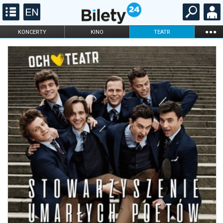
...
KONCERTY
KINO
TEATR
KABARET I
FILHARMONIA
OPERA I BALET
STAND-UP
DLA DZIECI
ONLINE
KARNETY