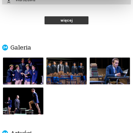
Och-Teatr w Warszawie
od 53,00 pln
więcej
kup bilet
Galeria
STOWARZYSZENIE UMARŁYCH POETÓW
29.09.2026 , g. 19:00
Warszawa
Och-Teatr w Warszawie
od 77,00 pln
kup bilet
STOWARZYSZENIE UMARŁYCH POETÓW
30.09.2026 , g. 12:00