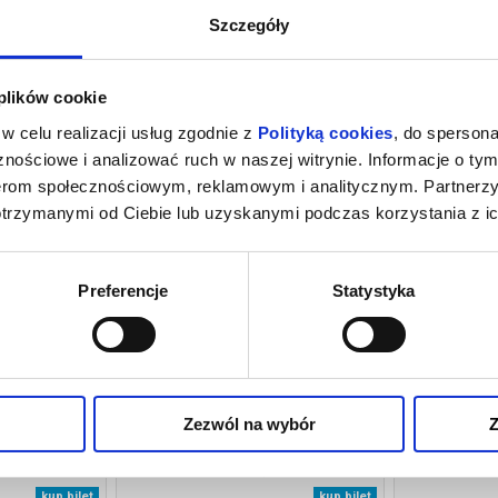
Szczegóły
026 , g. 11:00
(środa)
Pieter Smit Theater Rock Po
 plików cookie
026 , g. 19:00
(czwartek)
Pieter Smit Theater Rock Po
w celu realizacji usług zgodnie z
Polityką cookies
, do spersona
nościowe i analizować ruch w naszej witrynie. Informacje o tym
nerom społecznościowym, reklamowym i analitycznym. Partnerz
otrzymanymi od Ciebie lub uzyskanymi podczas korzystania z ic
Preferencje
Statystyka
Zezwól na wybór
Z
. MORDERSTWO
REPLAY
RA
Łódź
19.09.2026, Łódź
20.
kup bilet
kup bilet