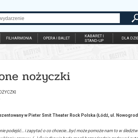
KABARET I
FILHARMONIA
OPERA I BALET
DLA DZIE
STAND-UP
lone nożyczki
OŻYCZKI
r
ezentowany w Pieter Smit Theater Rock Polska (Łódź, ul. Nowogrod
nie podejść… i zapytać o co chcecie…być może pomoże nam to w śledztw