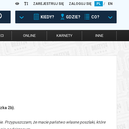
ZAREJESTRUJ SIĘ
ZALOGUJ SIĘ
PL
/
EN
KIEDY?
GDZIE?
CO?
CI
ONLINE
KARNETY
INNE
zka 2b).
ie. Przypuszczam, że macie państwo
własne poszlaki, które