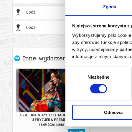
Zgoda
Łódź
18.11.2
Niniejsza strona korzysta z
Łódź
19.11.2
Wykorzystujemy pliki cookie 
aby oferować funkcje społecz
witryny, udostępniamy part
Inne wydarzenia organizatora
informacje z innymi danymi 
Wybór
Niezbędne
zgody
Odmowa
SZALONE NOŻYCZKI. MORDERSTWO
SZALONE NOŻYCZKI
U FRYZJERA PREMIERA
U FRYZJE
18.09.2026, Łódź
19.09.2026, 
kup bilet