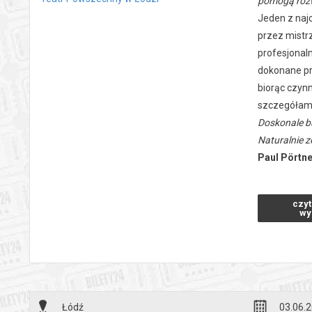
pomogą rozw
Jeden z naj
przez mistrz
profesjonal
dokonane prz
biorąc czynn
szczegółami
Doskonale ba
Naturalnie z
Paul Pörtn
był pisarze
wersja sztuk
czyt
Przekład:
E
wy
Reżyseria:
M
Scenografia
Grają:
Barbar
Prapremier
*******
Łódź
03.06.2