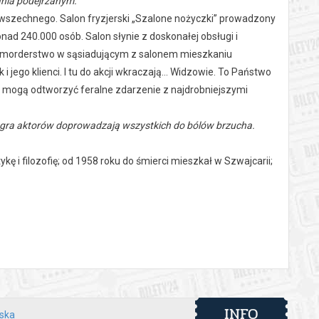
ania podejrzanym.
Powszechnego. Salon fryzjerski „Szalone nożyczki” prowadzony
nad 240.000 osób. Salon słynie z doskonałej obsługi i
a – morderstwo w sąsiadującym z salonem mieszkaniu
 jego klienci. I tu do akcji wkraczają… Widzowie. To Państwo
ci mogą odtworzyć feralne zdarzenie z najdrobniejszymi
zna gra aktorów doprowadzają wszystkich do bólów brzucha.
kę i filozofię; od 1958 roku do śmierci mieszkał w Szwajcarii;
orskim, był tłumaczem, wydawcą. Pierwsza amerykańska
ster z Brucem Jordanem w roli fryzjera.
kadiusz Wójcik
INFO
lska