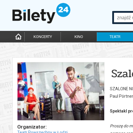
KONCERTY
KINO
TEATR
Sza
SZALONE N
Paul Pörtne
Spektakl pr
Proszę do m
Organizator:
Teatr Powszechny w Łodzi