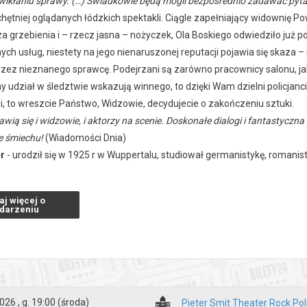
ikłaniu sprawy. (…) Świadkowie będą mogli bezpośrednio zadawać pyt
chętniej oglądanych łódzkich spektakli. Ciągle zapełniający widownię 
a grzebienia i – rzecz jasna – nożyczek, Ola Boskiego odwiedziło już po
nych usług, niestety na jego nienaruszonej reputacji pojawia się skaz
ez nieznanego sprawcę. Podejrzani są zarówno pracownicy salonu, jak i
y udział w śledztwie wskazują winnego, to dzięki Wam dzielni policjan
, to wreszcie Państwo, Widzowie, decydujecie o zakończeniu sztuki.
wią się i widzowie, i aktorzy na scenie. Doskonałe dialogi i fantastyc
e śmiechu!
(Wiadomości Dnia)
er
- urodził się w 1925 r w Wuppertalu, studiował germanistykę, romanisty
m, badaczem zjawisk kulturowych, reżyserem, kierował zespołem akt
i Pörtnera nosiła tytuł
Kto to zrobił
i grana była w GeVa Theatre w Roche
aj więcej o
lżbieta Woźniak
darzeniu
arcin Sławiński
:
Katarzyna Jarnuszkiewicz/Krzysztof Kelm
a Lauks, Beata Ziejka, Jakub Kotyński, Piotr Lauks, Artur Majewski, Ar
a polska:
27 marca 1999 r.
026 , g. 19:00
(środa)
Pieter Smit Theater Rock Po