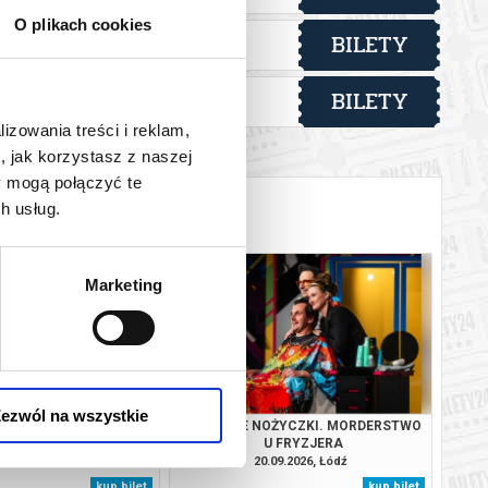
O plikach cookies
BILETY
od 50,00 pln
lska
BILETY
od 80,00 pln
lska
lizowania treści i reklam,
, jak korzystasz z naszej
y mogą połączyć te
h usług.
Marketing
ezwól na wszystkie
REPLAY
SZALONE NOŻYCZKI. MORDERSTWO
U FRYZJERA
09.2026, Łódź
20.09.2026, Łódź
kup bilet
kup bilet