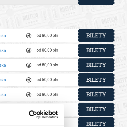
 automatyczny zwrot środków potwierdzony komunikatem
BILETY
od 80,00 pln
lska
BILETY
od 80,00 pln
lska
BILETY
od 80,00 pln
lska
BILETY
od 50,00 pln
lska
BILETY
od 80,00 pln
lska
BILETY
od 80,00 pln
lska
BILETY
od 80,00 pln
lska