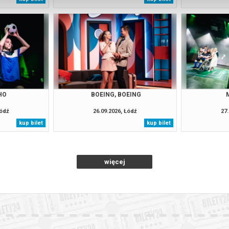
HO
BOEING, BOEING
Łódź
26.09.2026, Łódź
27.
kup bilet
kup bilet
więcej