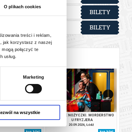
O plikach cookies
BILETY
od 50,00 pln
lska
BILETY
od 80,00 pln
lska
lizowania treści i reklam,
, jak korzystasz z naszej
y mogą połączyć te
h usług.
Marketing
ezwól na wszystkie
REPLAY
SZALONE NOŻYCZKI. MORDERSTWO
U FRYZJERA
09.2026, Łódź
20.09.2026, Łódź
kup bilet
kup bilet