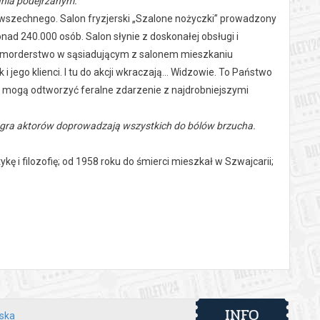
ania podejrzanym.
Powszechnego. Salon fryzjerski „Szalone nożyczki” prowadzony
nad 240.000 osób. Salon słynie z doskonałej obsługi i
a – morderstwo w sąsiadującym z salonem mieszkaniu
 jego klienci. I tu do akcji wkraczają… Widzowie. To Państwo
ci mogą odtworzyć feralne zdarzenie z najdrobniejszymi
zna gra aktorów doprowadzają wszystkich do bólów brzucha.
kę i filozofię; od 1958 roku do śmierci mieszkał w Szwajcarii;
orskim, był tłumaczem, wydawcą. Pierwsza amerykańska
ster z Brucem Jordanem w roli fryzjera.
kadiusz Wójcik
INFO
lska