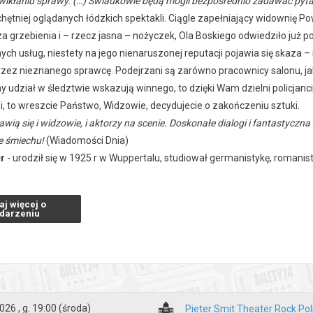
ikłaniu sprawy. (…) Świadkowie będą mogli bezpośrednio zadawać pyt
chętniej oglądanych łódzkich spektakli. Ciągle zapełniający widownię 
a grzebienia i – rzecz jasna – nożyczek, Ola Boskiego odwiedziło już po
nych usług, niestety na jego nienaruszonej reputacji pojawia się skaz
ez nieznanego sprawcę. Podejrzani są zarówno pracownicy salonu, jak i
y udział w śledztwie wskazują winnego, to dzięki Wam dzielni policjan
, to wreszcie Państwo, Widzowie, decydujecie o zakończeniu sztuki.
wią się i widzowie, i aktorzy na scenie. Doskonałe dialogi i fantastyc
e śmiechu!
(Wiadomości Dnia)
er
- urodził się w 1925 r w Wuppertalu, studiował germanistykę, romanisty
m, badaczem zjawisk kulturowych, reżyserem, kierował zespołem akt
i Pörtnera nosiła tytuł
Kto to zrobił
i grana była w GeVa Theatre w Roche
aj więcej o
lżbieta Woźniak
darzeniu
arcin Sławiński
:
Katarzyna Jarnuszkiewicz/Krzysztof Kelm
a Lauks, Beata Ziejka, Jakub Kotyński, Piotr Lauks, Artur Majewski, Ar
a polska:
27 marca 1999 r.
026 , g. 19:00
(środa)
Pieter Smit Theater Rock Po