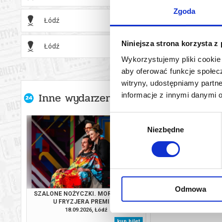
Zgoda
Łódź
18.11.2
Niniejsza strona korzysta z
Łódź
19.11.2
Wykorzystujemy pliki cookie 
aby oferować funkcje społecz
witryny, udostępniamy part
Inne wydarzenia organizatora
informacje z innymi danymi 
Wybór
Niezbędne
zgody
Odmowa
SZALONE NOŻYCZKI. MORDERSTWO
SZALONE NOŻYCZKI
U FRYZJERA PREMIERA
U FRYZJE
18.09.2026, Łódź
19.09.2026, 
kup bilet