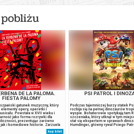
pobliżu
ERBENA DE LA PALOMA.
PSI PATROL I DINOZ
FIESTA PALOMY
iszpański gatunek muzyczny, który
Podczas tajemniczej burzy statek Ps
 elementy opery, operetki i
rozbija się na pełnej dinozaurów trop
usicalu. Powstała w XVII wieku i
wyspie. Bohaterowie spotykają tam R
arność jako forma rozrywki dla
szczeniaka, który utknął w tym miejsc
bliczności, prezentując zarówno
stał się ekspertem w sprawach dinoz
jak i komediowe historie. Zarzuela
Humdinger, główny rywal Psiego Patr
je się mieszanką dialogów
lekkomyślnie eksploatować zasoby n
kup bilet
artii śpiewanych, często z
wyspy, doprowadza do wybuchu ogr