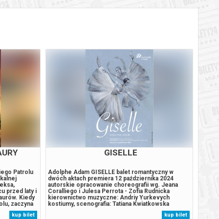
AURY
GISELLE
iego Patrolu
Adolphe Adam GISELLE balet romantyczny w
Boeing
ikalnej
dwóch aktach premiera 12 października 2024
Łódź (
eksa,
autorskie opracowanie choreografii wg. Jeana
Boeing
u przed laty i
Coralliego i Julesa Perrota - Zofia Rudnicka
opraco
aurów. Kiedy
kierownictwo muzyczne: Andriy Yurkevych
reżyse
olu, zaczyna
kostiumy, scenografia: Tatiana Kwiatkowska
Stefan
aturalne
reżyseria świateł: Maciej Igielski praca z solistami
Kostiu
kup bilet
kup bilet
omnego,
baletu: Renata Smukała „Giselle” to najbardziej
Jasnoc