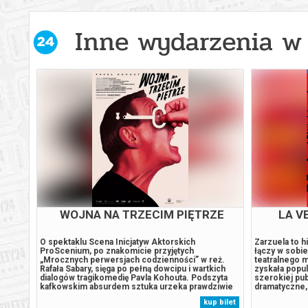
Inne wydarzenia w 
WOJNA NA TRZECIM PIĘTRZE
LA V
O spektaklu Scena Inicjatyw Aktorskich
Zarzuela to h
ProScenium, po znakomicie przyjętych
łączy w sobie
rnięta
„Mrocznych perwersjach codzienności” w reż.
teatralnego m
ją tu
Rafała Sabary, sięga po pełną dowcipu i wartkich
zyskała popul
rt,
dialogów tragikomedię Pavla Kohouta. Podszyta
szerokiej pu
cami i
kafkowskim absurdem sztuka urzeka prawdziwie
dramatyczne, 
ymknął
czeskim humorem oraz niezwykłą aktualnością,
charakteryzu
 bilet
kup bilet
 – jak
co czyni ją zarówno śmieszną, jak i przerażającą. W
mówionych i p