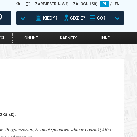
ZAREJESTRUJ SIĘ
ZALOGUJ SIĘ
PL
/
EN
KIEDY?
GDZIE?
CO?
CI
ONLINE
KARNETY
INNE
zka 2b).
ie. Przypuszczam, że macie państwo
własne poszlaki, które