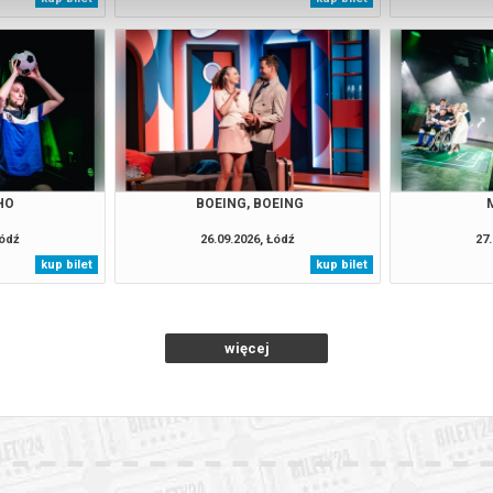
HO
BOEING, BOEING
Łódź
26.09.2026, Łódź
27.
kup bilet
kup bilet
więcej