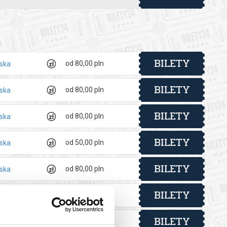
 automatyczny zwrot środków potwierdzony komunikatem
BILETY
od 80,00 pln
lska
BILETY
od 80,00 pln
lska
BILETY
od 80,00 pln
lska
BILETY
od 50,00 pln
lska
BILETY
od 80,00 pln
lska
BILETY
od 80,00 pln
lska
BILETY
od 80,00 pln
lska