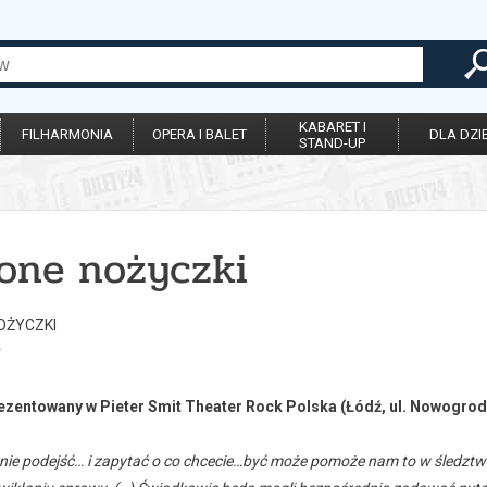
KABARET I
FILHARMONIA
OPERA I BALET
DLA DZIE
STAND-UP
lone nożyczki
OŻYCZKI
r
ezentowany w Pieter Smit Theater Rock Polska (Łódź, ul. Nowogrod
nie podejść… i zapytać o co chcecie…być może pomoże nam to w śledztw