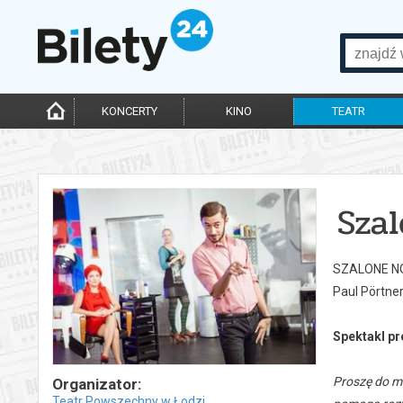
KONCERTY
KINO
TEATR
Sza
SZALONE N
Paul Pörtne
Spektakl pr
Proszę do m
Organizator:
Teatr Powszechny w Łodzi