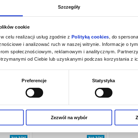
Szczegóły
026 , g. 11:00
(środa)
Pieter Smit Theater Rock Po
 plików cookie
026 , g. 19:00
(czwartek)
Pieter Smit Theater Rock Po
w celu realizacji usług zgodnie z
Polityką cookies
, do spersona
nościowe i analizować ruch w naszej witrynie. Informacje o tym
nerom społecznościowym, reklamowym i analitycznym. Partnerz
otrzymanymi od Ciebie lub uzyskanymi podczas korzystania z ic
Preferencje
Statystyka
Zezwól na wybór
Z
. MORDERSTWO
REPLAY
RA
Łódź
19.09.2026, Łódź
20.
kup bilet
kup bilet