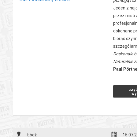
pomogą rozw
Jeden z naj
przez mistrz
profesjonal
dokonane prz
biorąc czynn
szczegółami
Doskonale ba
Naturalnie z
Paul Pörtn
był pisarze
wersja sztuk
czyt
Przekład:
E
wy
Reżyseria:
M
Scenografia
Grają:
Barbar
Prapremier
*******
Łódź
15.07.2