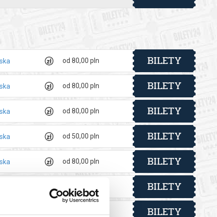
 automatyczny zwrot środków potwierdzony komunikatem
BILETY
od 80,00 pln
lska
BILETY
od 80,00 pln
lska
BILETY
od 80,00 pln
lska
BILETY
od 50,00 pln
lska
BILETY
od 80,00 pln
lska
BILETY
od 80,00 pln
lska
BILETY
od 80,00 pln
lska