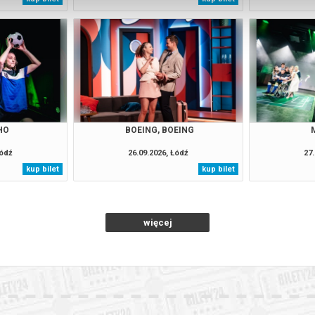
HO
BOEING, BOEING
Łódź
26.09.2026, Łódź
27.
kup bilet
kup bilet
więcej