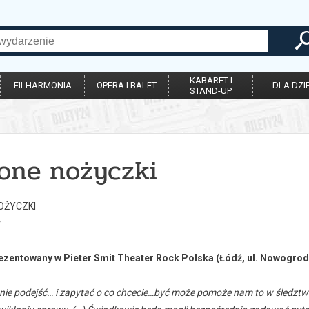
KABARET I
FILHARMONIA
OPERA I BALET
DLA DZIE
STAND-UP
lone nożyczki
OŻYCZKI
r
ezentowany w Pieter Smit Theater Rock Polska (Łódź, ul. Nowogrod
nie podejść… i zapytać o co chcecie…być może pomoże nam to w śledztw