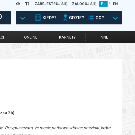
ZAREJESTRUJ SIĘ
ZALOGUJ SIĘ
PL
/
EN
KIEDY?
GDZIE?
CO?
CI
ONLINE
KARNETY
INNE
zka 2b).
ie. Przypuszczam, że macie państwo
własne poszlaki, które