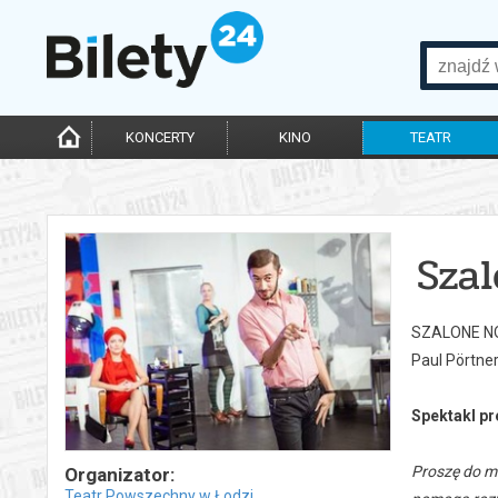
KONCERTY
KINO
TEATR
Sza
SZALONE N
Paul Pörtne
Spektakl pr
Proszę do m
Organizator:
Teatr Powszechny w Łodzi