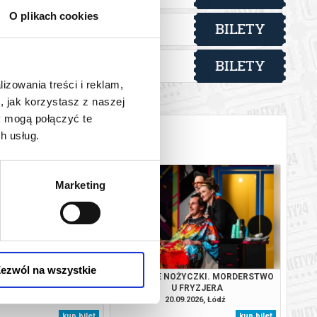
O plikach cookies
BILETY
od 50,00 pln
lska
BILETY
od 80,00 pln
lska
lizowania treści i reklam,
, jak korzystasz z naszej
y mogą połączyć te
h usług.
Marketing
ezwól na wszystkie
REPLAY
SZALONE NOŻYCZKI. MORDERSTWO
U FRYZJERA
09.2026, Łódź
20.09.2026, Łódź
kup bilet
kup bilet