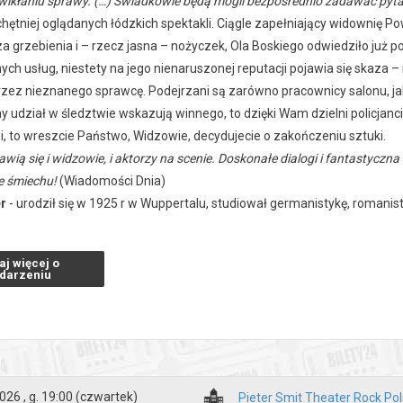
ikłaniu sprawy. (…) Świadkowie będą mogli bezpośrednio zadawać pyt
chętniej oglądanych łódzkich spektakli. Ciągle zapełniający widownię 
a grzebienia i – rzecz jasna – nożyczek, Ola Boskiego odwiedziło już po
nych usług, niestety na jego nienaruszonej reputacji pojawia się skaz
ez nieznanego sprawcę. Podejrzani są zarówno pracownicy salonu, jak i
y udział w śledztwie wskazują winnego, to dzięki Wam dzielni policjan
, to wreszcie Państwo, Widzowie, decydujecie o zakończeniu sztuki.
wią się i widzowie, i aktorzy na scenie. Doskonałe dialogi i fantastyc
e śmiechu!
(Wiadomości Dnia)
er
- urodził się w 1925 r w Wuppertalu, studiował germanistykę, romanisty
m, badaczem zjawisk kulturowych, reżyserem, kierował zespołem akt
i Pörtnera nosiła tytuł
Kto to zrobił
i grana była w GeVa Theatre w Roche
aj więcej o
lżbieta Woźniak
darzeniu
arcin Sławiński
:
Katarzyna Jarnuszkiewicz/Krzysztof Kelm
a Lauks, Beata Ziejka, Jakub Kotyński, Piotr Lauks, Artur Majewski, Ar
a polska:
27 marca 1999 r.
026 , g. 19:00
(czwartek)
Pieter Smit Theater Rock Po