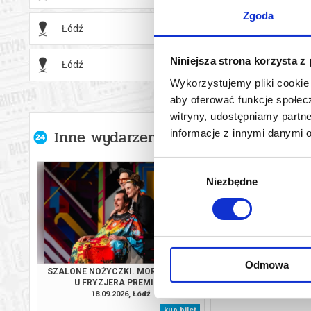
Zgoda
Łódź
18.11.2
Niniejsza strona korzysta z
Łódź
19.11.2
Wykorzystujemy pliki cookie 
aby oferować funkcje społecz
witryny, udostępniamy part
Inne wydarzenia organizatora
informacje z innymi danymi 
Wybór
Niezbędne
zgody
Odmowa
SZALONE NOŻYCZKI. MORDERSTWO
SZALONE NOŻYCZKI
U FRYZJERA PREMIERA
U FRYZJE
18.09.2026, Łódź
19.09.2026, 
kup bilet