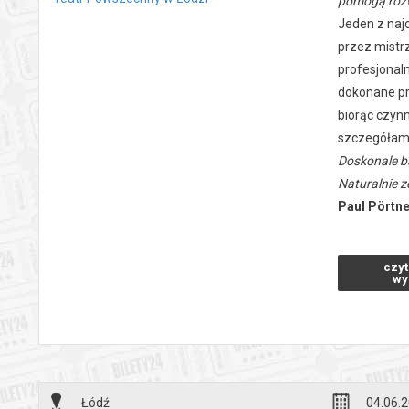
pomogą rozw
Jeden z naj
przez mistrz
profesjonal
dokonane prz
biorąc czynn
szczegółami
Doskonale ba
Naturalnie z
Paul Pörtn
był pisarze
wersja sztuk
czyt
Przekład:
E
wy
Reżyseria:
M
Scenografia
Grają:
Barbar
Prapremier
*******
Łódź
04.06.2