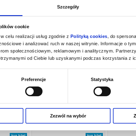
Szczegóły
026 , g. 11:00
(środa)
Pieter Smit Theater Rock Po
 plików cookie
026 , g. 19:00
(czwartek)
Pieter Smit Theater Rock Po
w celu realizacji usług zgodnie z
Polityką cookies
, do spersona
nościowe i analizować ruch w naszej witrynie. Informacje o tym
nerom społecznościowym, reklamowym i analitycznym. Partnerz
otrzymanymi od Ciebie lub uzyskanymi podczas korzystania z ic
Preferencje
Statystyka
Zezwól na wybór
Z
. MORDERSTWO
REPLAY
RA
Łódź
19.09.2026, Łódź
20.
kup bilet
kup bilet