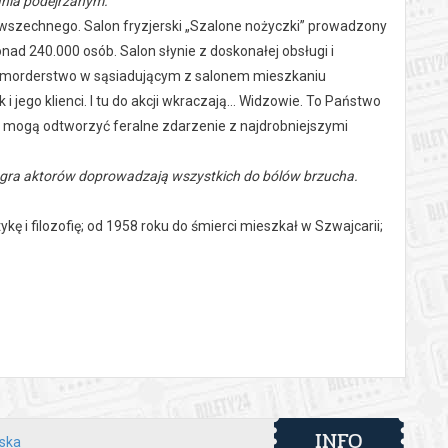
ania podejrzanym.
Powszechnego. Salon fryzjerski „Szalone nożyczki” prowadzony
nad 240.000 osób. Salon słynie z doskonałej obsługi i
a – morderstwo w sąsiadującym z salonem mieszkaniu
 jego klienci. I tu do akcji wkraczają… Widzowie. To Państwo
ci mogą odtworzyć feralne zdarzenie z najdrobniejszymi
zna gra aktorów doprowadzają wszystkich do bólów brzucha.
kę i filozofię; od 1958 roku do śmierci mieszkał w Szwajcarii;
orskim, był tłumaczem, wydawcą. Pierwsza amerykańska
ster z Brucem Jordanem w roli fryzjera.
kadiusz Wójcik
INFO
lska