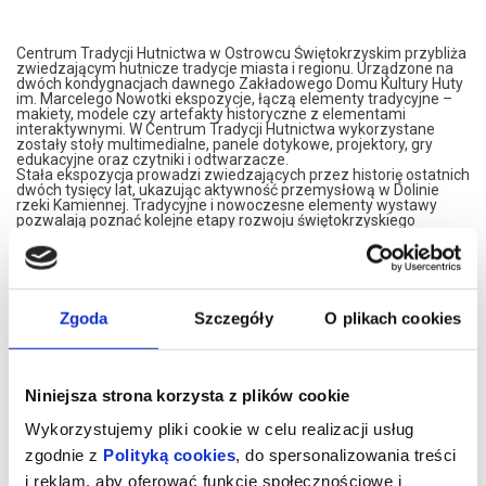
Centrum Tradycji Hutnictwa w Ostrowcu Świętokrzyskim przybliża
zwiedzającym hutnicze tradycje miasta i regionu. Urządzone na
dwóch kondygnacjach dawnego Zakładowego Domu Kultury Huty
im. Marcelego Nowotki ekspozycje, łączą elementy tradycyjne –
makiety, modele czy artefakty historyczne z elementami
interaktywnymi. W Centrum Tradycji Hutnictwa wykorzystane
zostały stoły multimedialne, panele dotykowe, projektory, gry
edukacyjne oraz czytniki i odtwarzacze.
Stała ekspozycja prowadzi zwiedzających przez historię ostatnich
dwóch tysięcy lat, ukazując aktywność przemysłową w Dolinie
rzeki Kamiennej. Tradycyjne i nowoczesne elementy wystawy
pozwalają poznać kolejne etapy rozwoju świętokrzyskiego
hutnictwa, węglarstwa i kolejnictwa, włączając widzów do
wykonywania interaktywnych zadań.
Centrum Tradycji Hutnictwa, to także prezentacja czterech
wieków dziejów Ostrowca Świętokrzyskiego, jego historii i ewolucji,
ukazująca szczególnie zasłużone dla miasta postaci, rozwój
kultury, sportu i gospodarki.
Zgoda
Szczegóły
O plikach cookies
Wizyta w Centrum Tradycji Hutnictwa to przygoda, która na długo
zostanie w pamięci. Nowoczesne wnętrza, różnorodność wystawy
i interaktywny charakter ekspozycji gwarantują dobrze spędzony
czas, pełen emocji i wrażeń.
Zapraszamy na niesamowitą podróż przez Cywilizację Żelaza nad
Niniejsza strona korzysta z plików cookie
Kamienną!
Wykorzystujemy pliki cookie w celu realizacji usług
CTH mieści się na drugim piętrze budynku przy Alei 3 Maja 6. Bilety
można nabycia w recepcji OBK (poniedziałek – piątek w godz. 8.00
zgodnie z
Polityką cookies
, do spersonalizowania treści
– 15.00), kasie kina Etiuda przy ul. Siennieńskiej 54 (wtorek –
niedziela, kasa czynna na godzinę przed pierwszym seansem w
i reklam, aby oferować funkcje społecznościowe i