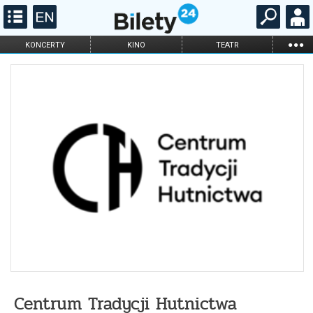
...
KONCERTY
KINO
TEATR
KABARET I
FILHARMONIA
OPERA I BALET
STAND-UP
DLA DZIECI
ONLINE
KARNETY
Centrum Tradycji Hutnictwa