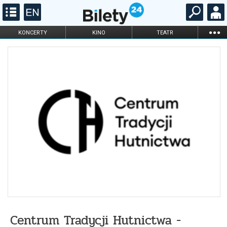
...
KONCERTY
KINO
TEATR
KABARET I
FILHARMONIA
OPERA I BALET
STAND-UP
DLA DZIECI
ONLINE
KARNETY
Centrum Tradycji Hutnictwa -