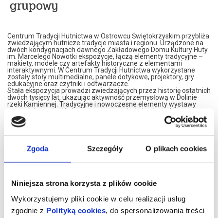
grupowy
Centrum Tradycji Hutnictwa w Ostrowcu Świętokrzyskim przybliża
zwiedzającym hutnicze tradycje miasta i regionu. Urządzone na
dwóch kondygnacjach dawnego Zakładowego Domu Kultury Huty
im. Marcelego Nowotki ekspozycje, łączą elementy tradycyjne –
makiety, modele czy artefakty historyczne z elementami
interaktywnymi. W Centrum Tradycji Hutnictwa wykorzystane
zostały stoły multimedialne, panele dotykowe, projektory, gry
edukacyjne oraz czytniki i odtwarzacze.
Stała ekspozycja prowadzi zwiedzających przez historię ostatnich
dwóch tysięcy lat, ukazując aktywność przemysłową w Dolinie
rzeki Kamiennej. Tradycyjne i nowoczesne elementy wystawy
pozwalają poznać kolejne etapy rozwoju świętokrzyskiego
hutnictwa, węglarstwa i kolejnictwa, włączając widzów do
wykonywania interaktywnych zadań.
Centrum Tradycji Hutnictwa, to także prezentacja czterech
wieków dziejów Ostrowca Świętokrzyskiego, jego historii i ewolucji,
ukazująca szczególnie zasłużone dla miasta postaci, rozwój
Zgoda
Szczegóły
O plikach cookies
kultury, sportu i gospodarki.
Wizyta w Centrum Tradycji Hutnictwa to przygoda, która na długo
zostanie w pamięci. Nowoczesne wnętrza, różnorodność wystawy
i interaktywny charakter ekspozycji gwarantują dobrze spędzony
czas, pełen emocji i wrażeń.
Niniejsza strona korzysta z plików cookie
Zapraszamy na niesamowitą podróż przez Cywilizację Żelaza nad
Kamienną!
Wykorzystujemy pliki cookie w celu realizacji usług
CTH mieści się na drugim piętrze budynku przy Alei 3 Maja 6. Bilety
zgodnie z
Polityką cookies
, do spersonalizowania treści
można nabycia w recepcji OBK (poniedziałek – piątek w godz. 8.00