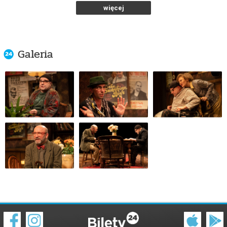
od 77,00 pln
więcej
kup bilet
Galeria
SŁONECZNI CHŁOPCY
30.10.2026 , g. 19:00
Warszawa
Och-Teatr w Warszawie
od 77,00 pln
kup bilet
SŁONECZNI CHŁOPCY
31.10.2026 , g. 19:00
Warszawa
Och-Teatr w Warszawie