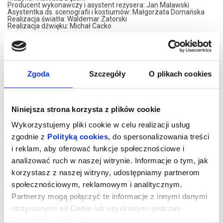
Producent wykonawczy i asystent reżysera: Jan Malawski
Asystentka ds. scenografii i kostiumów: Małgorzata Domańska
Realizacja światła: Waldemar Zatorski
Realizacja dźwięku: Michał Cacko
Obsada:
Al Lewis – Artur Barciś
Willie Clark – Cezary Żak
Pielęgniarka – Martyna Krzysztofik
Ben Silverman – Fabian Kocięcki
Zgoda
Szczegóły
O plikach cookies
Premiera: 9 grudnia 2021
Historia dwóch zapomnianych aktorów, którzy swoimi skeczami
przez lata rozbawiali publiczność całego kraju, skupiając przed
Niniejsza strona korzysta z plików cookie
telewizyjnymi ekranami całe rodziny. Postrzegani jako
nierozłączny duet, w rzeczywistości nie mogą znieść swojego
towarzystwa. Od lat są skłóceni i nie utrzymują kontaktu. Jednak
Wykorzystujemy pliki cookie w celu realizacji usług
pewnego dnia otrzymują intratną propozycję powrotu do studia
zgodnie z
Polityką cookies
, do spersonalizowania treści
telewizyjnego ze swoim legendarnym popisowym numerem. Czy
wygrają wzajemne animozje, potrzeba bycia w centrum uwagi, a
i reklam, aby oferować funkcje społecznościowe i
może jednak chęć bycia razem?
analizować ruch w naszej witrynie. Informacje o tym, jak
SŁONECZNI CHŁOPCY są jubileuszowym spektaklem Cezarego
czytaj więcej o
korzystasz z naszej witryny, udostępniamy partnerom
Żaka, który w 2021 roku obchodzi swoje 60. urodziny oraz Artura
wydarzeniu
Barcisia, świętującego swoje 65. urodziny.
społecznościowym, reklamowym i analitycznym.
*******
Partnerzy mogą połączyć te informacje z innymi danymi
Bezpieczne zakupy w Bilety24. W przypadku odwołania
otrzymanymi od Ciebie lub uzyskanymi podczas
wydarzenia, gwarantujemy automatyczny zwrot środków
korzystania z ich usług.
potwierdzony komunikatem wysyłanym na adres e-mail, podany