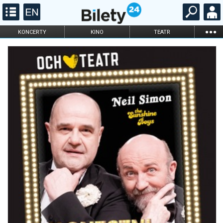
...
KONCERTY
KINO
TEATR
KABARET I
FILHARMONIA
OPERA I BALET
STAND-UP
DLA DZIECI
ONLINE
KARNETY