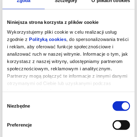
Zgoda
Szczegóły
O plikach cookies
Niniejsza strona korzysta z plików cookie
Wykorzystujemy pliki cookie w celu realizacji usług
zgodnie z
Polityką cookies
, do spersonalizowania treści
i reklam, aby oferować funkcje społecznościowe i
analizować ruch w naszej witrynie. Informacje o tym, jak
korzystasz z naszej witryny, udostępniamy partnerom
społecznościowym, reklamowym i analitycznym.
Partnerzy mogą połączyć te informacje z innymi danymi
otrzymanymi od Ciebie lub uzyskanymi podczas
DRZEWO MAGII - 2D DUB
korzystania z ich usług.
Wybór
Niezbędne
zgody
Prod. Wlk. Brytania 2026, familijny, 110 min
Polly i Tim wraz z trójką dzieci to współczesna rodzina, która staje
przed koniecznością przeprowadzenia się na odległą angielską
Preferencje
prowincję. Wkrótce po przyjeździe okazuje się, że najmłodsi
muszą obejść się bez Wi-Fi i ukochanych elektronicznych
gadżetów oraz odkryć uroki świata na świeżym powietrzu.