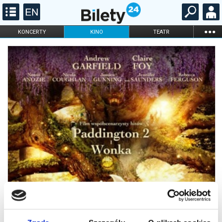
...
KONCERTY
KINO
TEATR
KABARET I
FILHARMONIA
OPERA I BALET
STAND-UP
DLA DZIECI
ONLINE
KARNETY