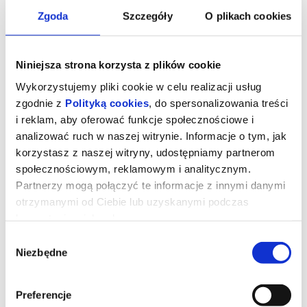
Zgoda
Szczegóły
O plikach cookies
Niniejsza strona korzysta z plików cookie
Wykorzystujemy pliki cookie w celu realizacji usług
zgodnie z
Polityką cookies
, do spersonalizowania treści
i reklam, aby oferować funkcje społecznościowe i
analizować ruch w naszej witrynie. Informacje o tym, jak
korzystasz z naszej witryny, udostępniamy partnerom
społecznościowym, reklamowym i analitycznym.
Partnerzy mogą połączyć te informacje z innymi danymi
otrzymanymi od Ciebie lub uzyskanymi podczas
STRASZNY FILM - 2D NAP
korzystania z ich usług.
Wybór
Niezbędne
zgody
Prod. USA/Wlk. Brytania 2026, komedia, 100 min
Dwóch przyjaciół po raz kolejny wpada w sam środek chaosu z
udziałem zabójców, potworów i nadprzyrodzonych istot.
Preferencje
Dwadzieścia sześć lat po tym, jak udało im się ujść z życiem przed