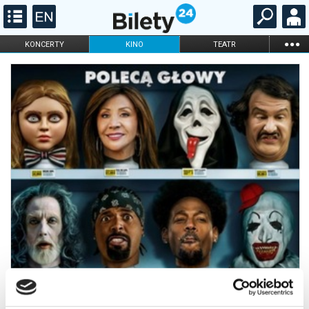
...
KONCERTY
KINO
TEATR
KABARET I
FILHARMONIA
OPERA I BALET
STAND-UP
DLA DZIECI
ONLINE
KARNETY