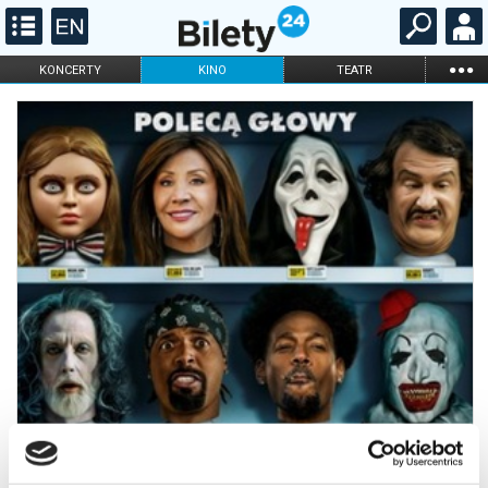
...
KONCERTY
KINO
TEATR
KABARET I
FILHARMONIA
OPERA I BALET
STAND-UP
DLA DZIECI
ONLINE
KARNETY