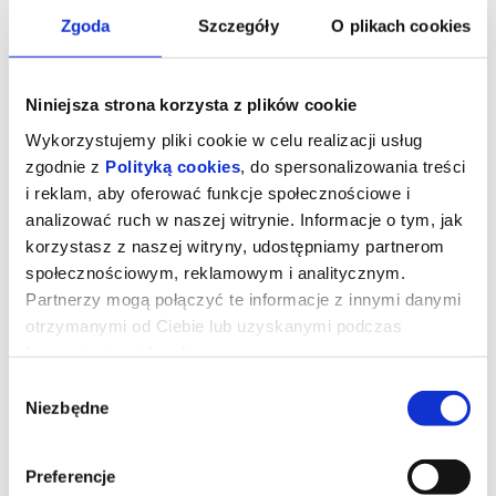
Zgoda
Szczegóły
O plikach cookies
Niniejsza strona korzysta z plików cookie
Wykorzystujemy pliki cookie w celu realizacji usług
zgodnie z
Polityką cookies
, do spersonalizowania treści
i reklam, aby oferować funkcje społecznościowe i
analizować ruch w naszej witrynie. Informacje o tym, jak
korzystasz z naszej witryny, udostępniamy partnerom
społecznościowym, reklamowym i analitycznym.
Partnerzy mogą połączyć te informacje z innymi danymi
otrzymanymi od Ciebie lub uzyskanymi podczas
STRASZNY FILM - 2D NAP
korzystania z ich usług.
Wybór
Niezbędne
zgody
Prod. USA/Wlk. Brytania 2026, komedia, 100 min
Dwóch przyjaciół po raz kolejny wpada w sam środek chaosu z
udziałem zabójców, potworów i nadprzyrodzonych istot.
Preferencje
Dwadzieścia sześć lat po tym, jak udało im się ujść z życiem przed