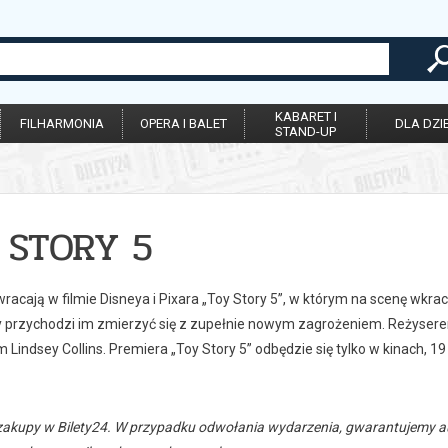
KABARET I
FILHARMONIA
OPERA I BALET
DLA DZIE
STAND-UP
 STORY 5
acają w filmie Disneya i Pixara „Toy Story 5”, w którym na scenę wkrac
y przychodzi im zmierzyć się z zupełnie nowym zagrożeniem. Reżysere
Lindsey Collins. Premiera „Toy Story 5” odbędzie się tylko w kinach, 1
zakupy w Bilety24. W przypadku odwołania wydarzenia, gwarantujemy