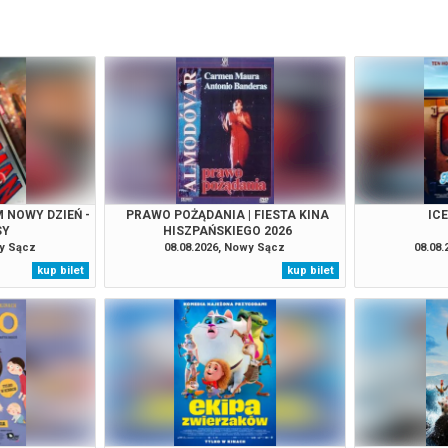
 NOWY DZIEŃ -
PRAWO POŻĄDANIA | FIESTA KINA
IC
SY
HISZPAŃSKIEGO 2026
wy Sącz
08.08.2026, Nowy Sącz
08.08
kup bilet
kup bilet