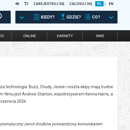
ZAREJESTRUJ SIĘ
ZALOGUJ SIĘ
PL
/
EN
KIEDY?
GDZIE?
CO?
CI
ONLINE
KARNETY
INNE
za technologia. Buzz, Chudy, Jessie i reszta ekipy mają trudne
m filmu jest Andrew Stanton, współreżyserem Kenna Harris, a
9 czerwca 2026.
 automatyczny zwrot środków potwierdzony komunikatem