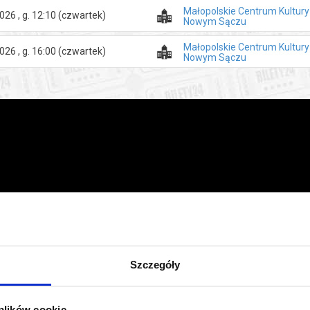
Małopolskie Centrum Kultur
026 , g. 12:10
(czwartek)
Nowym Sączu
Małopolskie Centrum Kultur
026 , g. 16:00
(czwartek)
Nowym Sączu
Szczegóły
 plików cookie