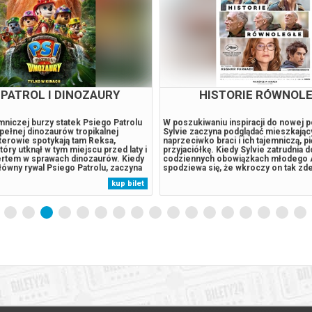
ANDYDACI ŚMIERCI
SPIDER-MAN. CAŁKIE
DZIEŃ - 2D DUBBI
aków wraz z tatą jednego z nich od
Peter jest teraz dorosłym mężczyzn
co roku wyjeżdża wspólnie na
samotnie - od czasu, gdy z własnej w
akręcić kolejny horror w niezwykłych
się z życia i pamięci tych, których ko
ajemniczych miejscach Polski. Nie
przestępczością w Nowym Jorku, któr
, że rozpoczęta kiedyś fascynująca
jego imienia, w pełni poświęcił się oc
ie się nieodłączną częścią ich życia.
Gdy rosnące wymagania zaczynają go 
awą w kino, wieczornym ogniskiem i
presja wywołuje zaskakującą fizyczn
kup bilet
ie, rozprawiają o życiu, o swoich
która zagraża jego istnieniu, podczas
ozczarowaniach,...
niepokojący...