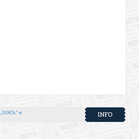
INFO
y „SOKÓŁ” w