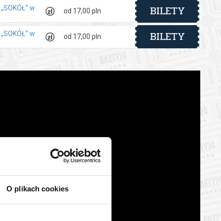
BILETY
y „SOKÓŁ” w
od 17,00 pln
BILETY
y „SOKÓŁ” w
od 17,00 pln
O plikach cookies