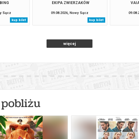
BBING
EKIPA ZWIERZAKÓW
VAI
wy Sącz
09.08.2026, Nowy Sącz
09.08
kup bilet
kup bilet
więcej
pobliżu