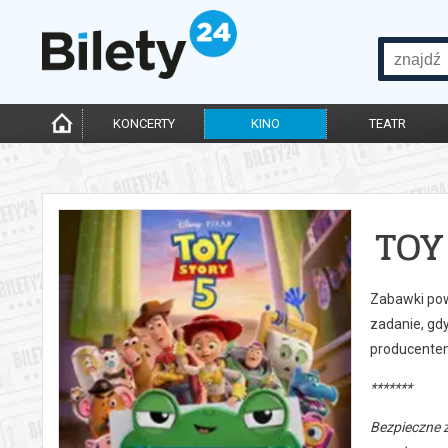
KONCERTY
KINO
TEATR
TOY
Zabawki powr
zadanie, gd
producentem 
*******
Bezpieczne 