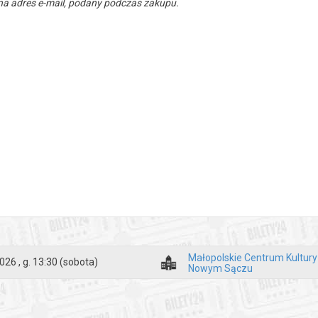
a adres e-mail, podany podczas zakupu.
Małopolskie Centrum Kultur
026 , g. 13:30
(sobota)
Nowym Sączu